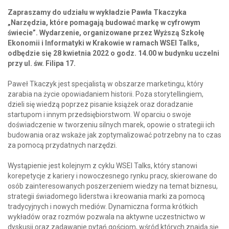
Zapraszamy do udziału w wykładzie Pawła Tkaczyka
„Narzędzia, które pomagają budować markę w cyfrowym
świecie”. Wydarzenie, organizowane przez Wyższą Szkołę
Ekonomii
i Informatyki w Krakowie w ramach WSEI Talks,
odbędzie się 28 kwietnia 2022 o godz. 14.00 w budynku uczelni
przy ul. św. Filipa 17.
Paweł Tkaczyk jest specjalistą w obszarze marketingu, który
zarabia na życie opowiadaniem historii. Poza storytellingiem,
dzieli się wiedzą poprzez pisanie książek oraz doradzanie
startupom i innym przedsiębiorstwom. W oparciu o swoje
doświadczenie w tworzeniu silnych marek, opowie o strategii ich
budowania oraz wskaże jak zoptymalizować potrzebny na to czas
za pomocą przydatnych narzędzi.
Wystąpienie jest kolejnym z cyklu WSEI Talks, który stanowi
korepetycje z kariery i nowoczesnego rynku pracy, skierowane do
osób zainteresowanych poszerzeniem wiedzy na temat biznesu,
strategii świadomego liderstwa i kreowania marki za pomocą
tradycyjnych i nowych mediów. Dynamiczna forma krótkich
wykładów oraz rozmów pozwala na aktywne uczestnictwo w
dyskusji oraz zadawanie pytań gościom, wśród których znajdą się