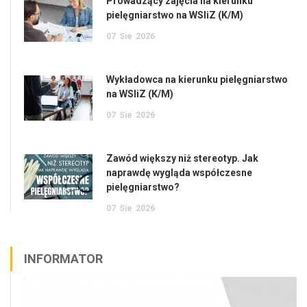
Prowadzący zajęcia na kierunku
pielęgniarstwo na WSIiZ (K/M)
07
Sie
2026
Wykładowca na kierunku pielęgniarstwo
na WSIiZ (K/M)
07
Sie
2026
Zawód większy niż stereotyp. Jak
naprawdę wygląda współczesne
pielęgniarstwo?
07
Sie
2026
INFORMATOR