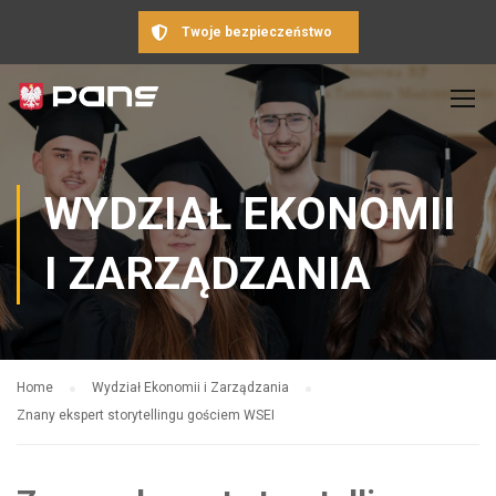
Twoje bezpieczeństwo
WYDZIAŁ EKONOMII
I ZARZĄDZANIA
Home
Wydział Ekonomii i Zarządzania
Znany ekspert storytellingu gościem WSEI