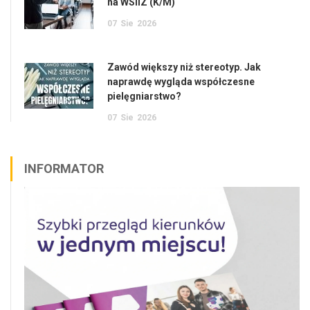
na WSIiZ (K/M)
07
Sie
2026
Zawód większy niż stereotyp. Jak
naprawdę wygląda współczesne
pielęgniarstwo?
07
Sie
2026
INFORMATOR