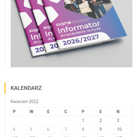
KALENDARZ
Kwiecień 2022
P
W
Ś
C
P
S
N
1
2
3
4
5
6
7
8
9
10