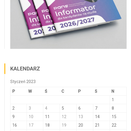
KALENDARZ
Styczeń 2023
P
W
Ś
C
P
S
N
1
2
3
4
5
6
7
8
9
10
11
12
13
14
15
16
17
18
19
20
21
22