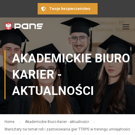
Twoje bezpieczeństwo
AKADEMICKIE BIURO
KARIER -
AKTUALNOŚCI
Home
Akademickie Biuro Karier - aktualności
Warsztaty na temat roli i zastosowania gier TTRPG w treningu umiejętności