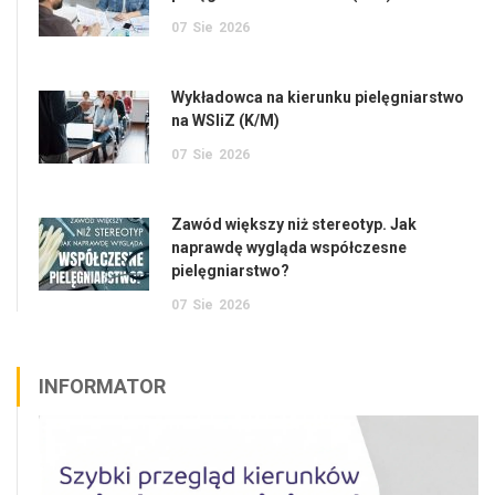
07
Sie
2026
Wykładowca na kierunku pielęgniarstwo
na WSIiZ (K/M)
07
Sie
2026
Zawód większy niż stereotyp. Jak
naprawdę wygląda współczesne
pielęgniarstwo?
07
Sie
2026
INFORMATOR