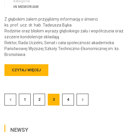
Kategorie
IN MEMORIAM
Z głębokim żalem przyjęliśmy informację o śmierci
ks. prof. ucz. dr. hab. Tadeusza Bąka.
Rodzinie oraz bliskim wyrazy głębokiego żalu i współczucia oraz
szczere kondolencje składają
Rektor, Rada Uczelni, Senat i cała społeczność akademicka
Państwowej Wyższej Szkoły Techniczno-Ekonomicznej im. ks.
Bronisława
CZYTAJ WIĘCEJ
1
2
3
4
NEWSY