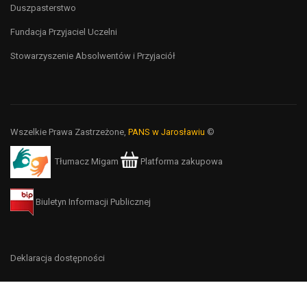
Duszpasterstwo
Fundacja Przyjaciel Uczelni
Stowarzyszenie Absolwentów i Przyjaciół
Wszelkie Prawa Zastrzeżone,
PANS w Jarosławiu
©
Tłumacz Migam
Platforma zakupowa
Biuletyn Informacji Publicznej
Deklaracja dostępności