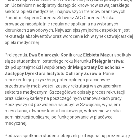
oni Uczelniom nieodpłatny dostęp do know-how szwajcarskiego
sektora opieki medycznej i najnowszych trendów branżowych.
Ponadto eksperci Carenea Schweiz AG i Carenea Polska
prowadzą nieodpłatnie regularne spotkania na wybranych
kierunkach zawodowych. Najważniejszym jednak aspektem jest
rekrutacja absolwentów oraz wdrożenie ich w rynek szwajcarskiej
opieki medycznej.
Prelegentki:
Ewa Solarczyk-Konik
oraz
Elżbieta Mazur
spotkały
się ze studentkami ostatniego roku kierunku
Pielęgniarstwa
;
dzięki uprzejmości i współpracy
dr Małgorzaty Dziechciaż –
Zastępcy Dyrektora Instytutu Ochrony Zdrowia
. Panie
reprezentując przyszłego, potencjalnego pracodawcę
przedstawiły możliwości i zasady rekrutacji w szwajcarskim
sektorze medycznym. Szczegółowo opisały proces rekrutacji
oraz ścieżkę kariery na poszczególnych stanowiskach pracy.
Począwszy od pozwolenia na pobyt w Szwajcarii, wynajem
mieszkania, otwarcie konta bankowego, wdrożenie w realia
administracji publicznej po funkcjonowanie w placówce
medycznej.
Podczas spotkania studenci obejrzeli profesjonalną prezentację