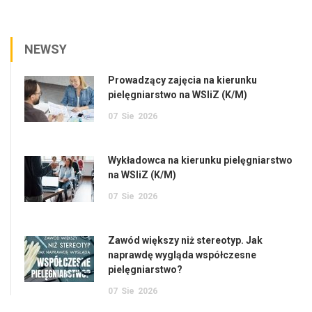
NEWSY
Prowadzący zajęcia na kierunku
pielęgniarstwo na WSIiZ (K/M)
07
Sie
2026
Wykładowca na kierunku pielęgniarstwo
na WSIiZ (K/M)
07
Sie
2026
Zawód większy niż stereotyp. Jak
naprawdę wygląda współczesne
pielęgniarstwo?
07
Sie
2026