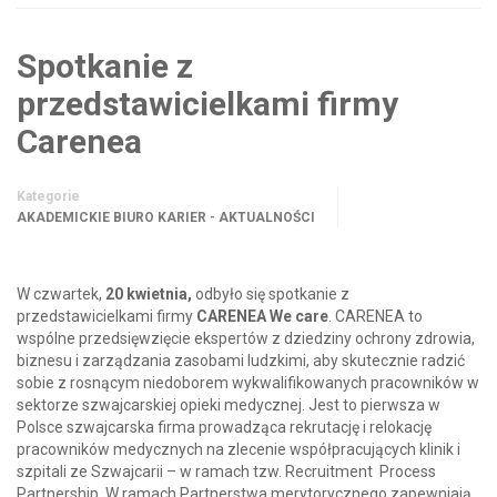
Spotkanie z
przedstawicielkami firmy
Carenea
Kategorie
AKADEMICKIE BIURO KARIER - AKTUALNOŚCI
W czwartek,
20 kwietnia,
odbyło się spotkanie z
przedstawicielkami firmy
CARENEA We care
. CARENEA to
wspólne przedsięwzięcie ekspertów z dziedziny ochrony zdrowia,
biznesu i zarządzania zasobami ludzkimi, aby skutecznie radzić
sobie z rosnącym niedoborem wykwalifikowanych pracowników w
sektorze szwajcarskiej opieki medycznej. Jest to pierwsza w
Polsce szwajcarska firma prowadząca rekrutację i relokację
pracowników medycznych na zlecenie współpracujących klinik i
szpitali ze Szwajcarii – w ramach tzw. Recruitment Process
Partnership. W ramach Partnerstwa merytorycznego zapewniają