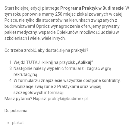
Start kolejnej edycji płatnego
Programu Praktyk w Budimexie
! W
tym roku ponownie mamy 250 miejsc zlokalizowanych w całej
Polsce, nie tylko dla studentów na kierunkach związanych z
budownictwem! Oprócz wynagrodzenia oferujemy prywatny
pakiet medyczny, wsparcie Opiekunów, możliwość udziału w
szkoleniach i wiele, wiele innych.
Co trzeba zrobić, aby dostać się na praktyki?
Wejdź
TUTAJ
i kliknij na przycisk
„Aplikuj”
Następnie należy wypełnić formularz i zagrać w grę
rekrutacyjną.
W formularzu znajdziecie wszystkie dostępne kontrakty,
lokalizacje związane z Praktykami oraz więcej
szczegółowych informacji.
Masz pytania? Napisz:
praktyki@budimex.pl
Do pobrania:
plakat