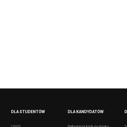
DLA STUDENTÓW
DLA KANDYDATÓW
D
USOS
Rekrutacja krok po kroku
S