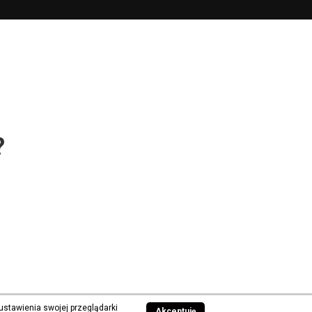
?
ustawienia swojej przeglądarki
Akceptuję