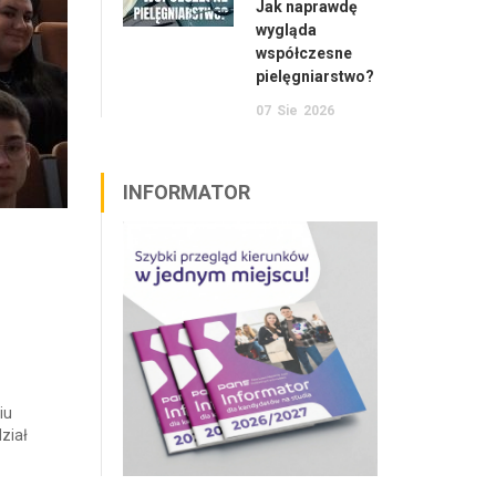
Jak naprawdę
wygląda
współczesne
pielęgniarstwo?
07
Sie
2026
INFORMATOR
iu
ział