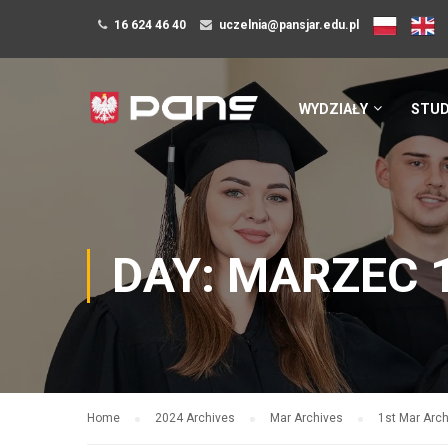
16 624 46 40
uczelnia@pansjar.edu.pl
WYDZIAŁY
STUD
DAY: MARZEC 1
Home
2024 Archives
Mar Archives
1st Mar Arc