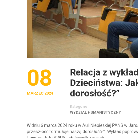
08
Relacja z wykład
Dzieciństwa: Ja
dorosłość?”
MARZEC 2024
Kategorie
WYDZIAŁ HUMANISTYCZNY
W dniu 6 marca 2024 roku w Auli Niebieskiej PANS w Jarosł
przeszłość formułuje naszą dorosłość?”. Wykład poprow
Uniwersytetu SWPS, właścicielka poradni