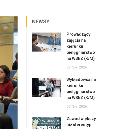
NEWSY
Prowadzący
zajęcia na
kierunku
pielęgniarstwo
na WSIiZ (K/M)
07
Sie
2026
Wykładowca na
kierunku
pielęgniarstwo
na WSIiZ (K/M)
07
Sie
2026
Zawód większy
niż stereotyp.