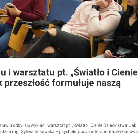
u i warsztatu pt. „Światło i Cienie
k przeszłość formułuje naszą
awiu odbył się wykład i warsztat pt. „Światło i Cienie Dzieciństwa: Jak
adziła mgr Sylwia Sitkowska – psycholog, psychoterapeuta, wykładow