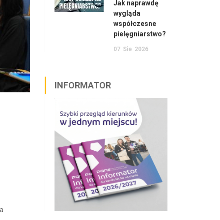
Jak naprawdę
wygląda
współczesne
pielęgniarstwo?
07
Sie
2026
INFORMATOR
ca