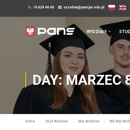
16 624 46 40
uczelnia@pansjar.edu.pl
WYDZIAŁY
STUD
DAY: MARZEC 8
Home
2024 Archives
Mar Archives
8th Mar Arc