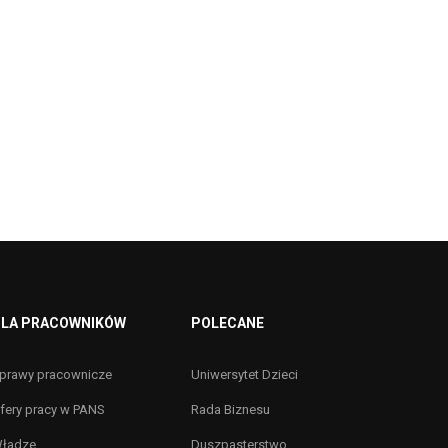
LA PRACOWNIKÓW
POLECANE
prawy pracownicze
Uniwersytet Dzieci
fery pracy w PANS
Rada Biznesu
ładze
Duszpasterstwo