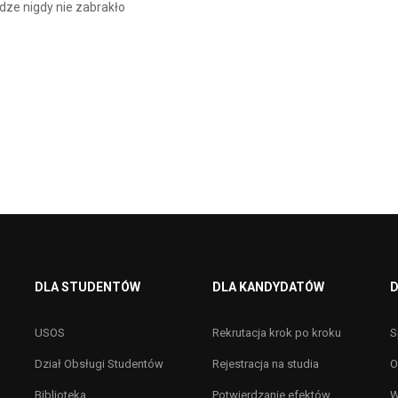
dze nigdy nie zabrakło
DLA STUDENTÓW
DLA KANDYDATÓW
D
USOS
Rekrutacja krok po kroku
S
Dział Obsługi Studentów
Rejestracja na studia
O
Biblioteka
Potwierdzanie efektów
W