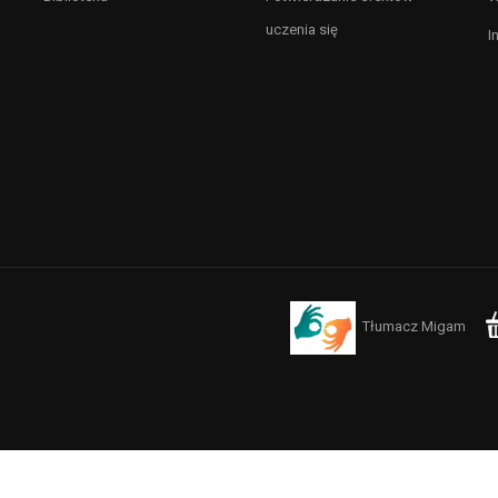
uczenia się
I
Tłumacz Migam