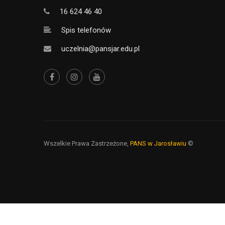
16 624 46 40
Spis telefonów
uczelnia@pansjar.edu.pl
Wszelkie Prawa Zastrzeżone,
PANS w Jarosławiu
©