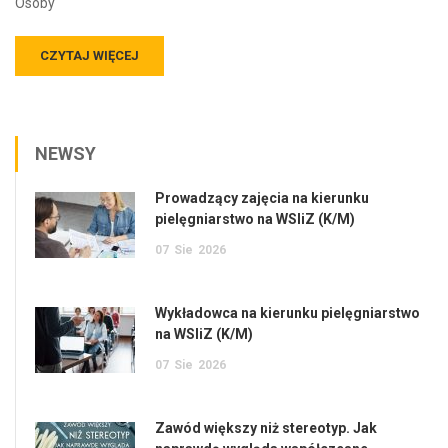
Osoby
CZYTAJ WIĘCEJ
NEWSY
Prowadzący zajęcia na kierunku
pielęgniarstwo na WSIiZ (K/M)
07
Sie
2026
Wykładowca na kierunku pielęgniarstwo
na WSIiZ (K/M)
07
Sie
2026
Zawód większy niż stereotyp. Jak