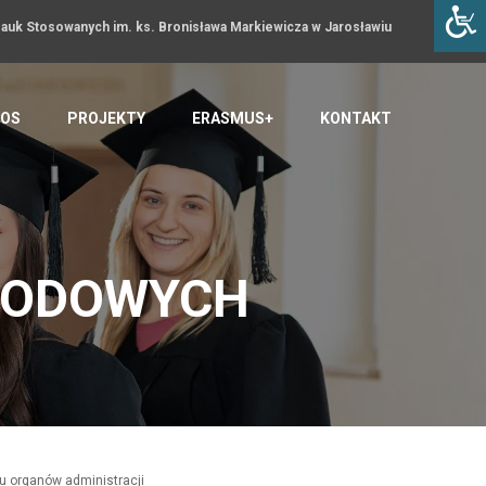
uk Stosowanych im. ks. Bronisława Markiewicza w Jarosławiu
OS
PROJEKTY
ERASMUS+
KONTAKT
RODOWYCH
u organów administracji