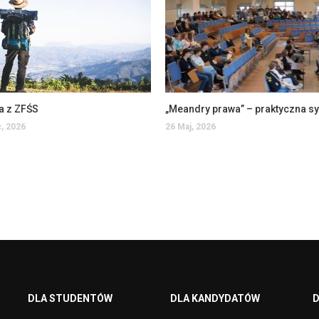
a z ZFŚS
, 2026
26 Maj, 2026
DLA STUDENTÓW
DLA KANDYDATÓW
D