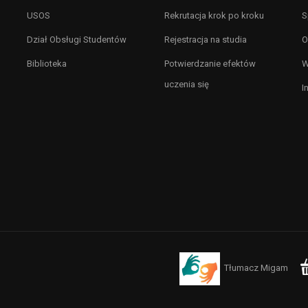
USOS
Rekrutacja krok po kroku
S
Dział Obsługi Studentów
Rejestracja na studia
O
Biblioteka
Potwierdzanie efektów
W
uczenia się
I
Tłumacz Migam