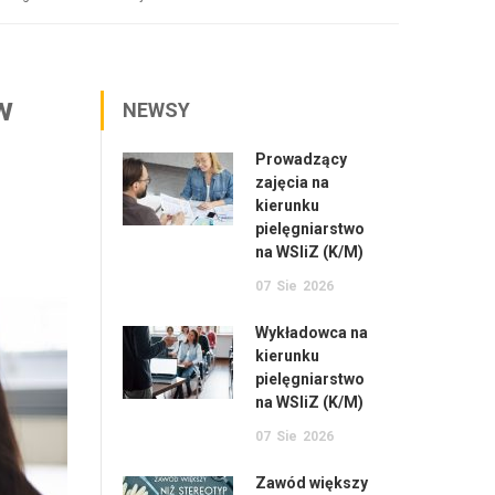
w
NEWSY
Prowadzący
zajęcia na
kierunku
pielęgniarstwo
na WSIiZ (K/M)
07
Sie
2026
Wykładowca na
kierunku
pielęgniarstwo
na WSIiZ (K/M)
07
Sie
2026
Zawód większy