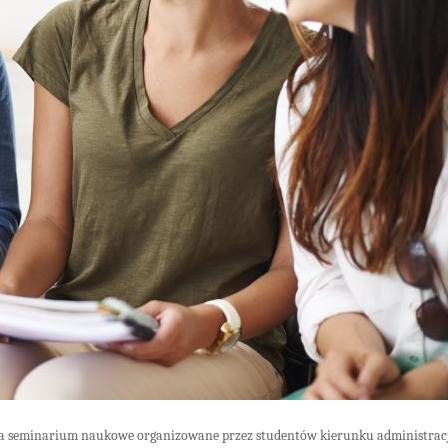
na seminarium naukowe organizowane przez studentów
kierunku administra