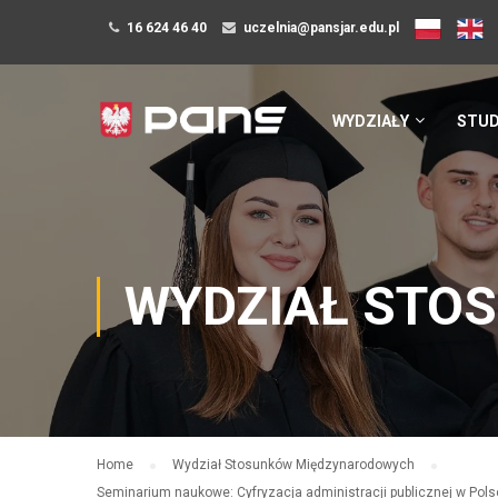
16 624 46 40
uczelnia@pansjar.edu.pl
WYDZIAŁY
STUD
WYDZIAŁ STO
Home
Wydział Stosunków Międzynarodowych
Seminarium naukowe: Cyfryzacja administracji publicznej w Pols