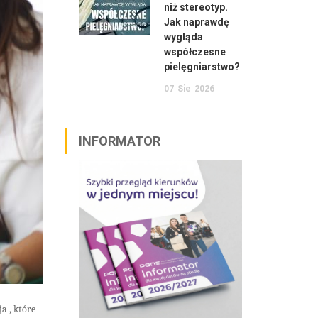
niż stereotyp.
Jak naprawdę
wygląda
współczesne
pielęgniarstwo?
07
Sie
2026
INFORMATOR
cja
, które