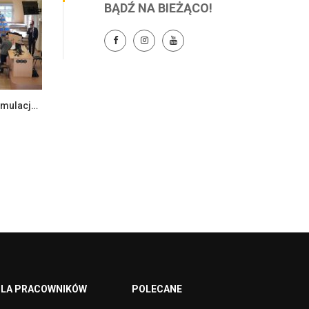
BĄDŹ NA BIEŻĄCO!
„Meandry prawa” – praktyczna symulacja rozprawy sądowej
LA PRACOWNIKÓW
POLECANE