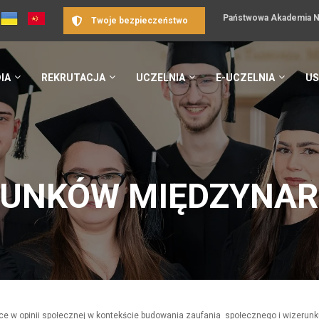
Państwowa Akademia Na
Twoje bezpieczeństwo
IA
REKRUTACJA
UCZELNIA
E-UCZELNIA
US
SUNKÓW MIĘDZYNA
ce w opinii społecznej w kontekście budowania zaufania społecznego i wizerunk