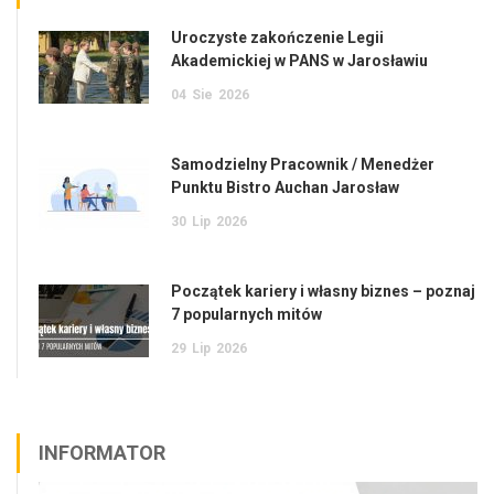
Uroczyste zakończenie Legii
Akademickiej w PANS w Jarosławiu
04
Sie
2026
Samodzielny Pracownik / Menedżer
Punktu Bistro Auchan Jarosław
30
Lip
2026
Początek kariery i własny biznes – poznaj
7 popularnych mitów
29
Lip
2026
INFORMATOR