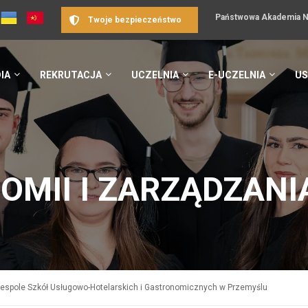
Państwowa Akademia Na
Twoje bezpieczeństwo
IA
REKRUTACJA
UCZELNIA
E-UCZELNIA
US
OMII I ZARZĄDZANI
espole Szkół Usługowo-Hotelarskich i Gastronomicznych w Przemyślu