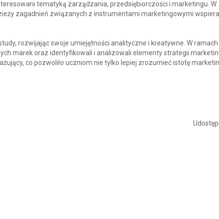
interesowani tematyką zarządzania, przedsiębiorczości i marketingu. W
odzieży zagadnień związanych z instrumentami marketingowymi wspier
tudy, rozwijając swoje umiejętności analityczne i kreatywne. W ramac
ch marek oraz identyfikowali i analizowali elementy strategii marketi
żujący, co pozwoliło uczniom nie tylko lepiej zrozumieć istotę marketin
Udostępn