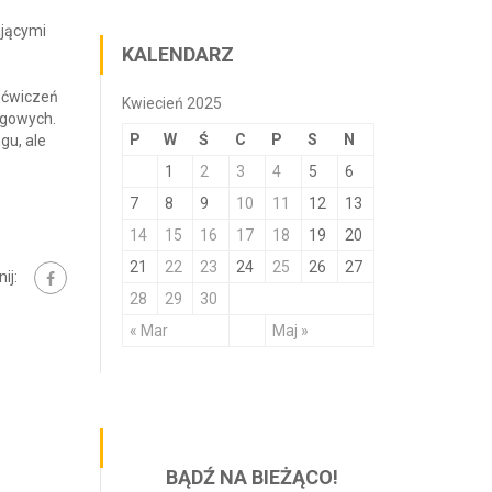
ającymi
KALENDARZ
h ćwiczeń
Kwiecień 2025
ngowych.
P
W
Ś
C
P
S
N
gu, ale
1
2
3
4
5
6
7
8
9
10
11
12
13
14
15
16
17
18
19
20
21
22
23
24
25
26
27
ij:
28
29
30
« Mar
Maj »
BĄDŹ NA BIEŻĄCO!