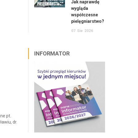
Jak naprawdę
wygląda
współczesne
pielęgniarstwo?
07
Sie
2026
INFORMATOR
ne pt.
awiu, dr.