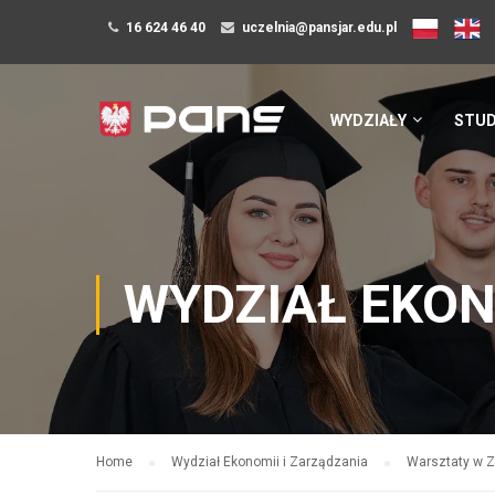
16 624 46 40
uczelnia@pansjar.edu.pl
WYDZIAŁY
STUD
WYDZIAŁ EKON
Home
Wydział Ekonomii i Zarządzania
Warsztaty w Z