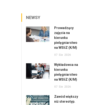
NEWSY
Prowadzący
zajęcia na
kierunku
pielęgniarstwo
na WSIiZ (K/M)
07
Sie
2026
Wykładowca na
kierunku
pielęgniarstwo
na WSIiZ (K/M)
07
Sie
2026
Zawód większy
niż stereotyp.