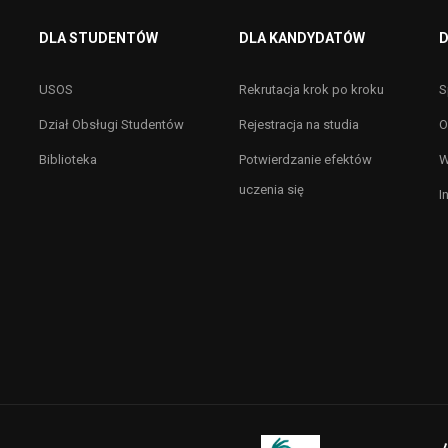
DLA STUDENTÓW
DLA KANDYDATÓW
D
USOS
Rekrutacja krok po kroku
S
Dział Obsługi Studentów
Rejestracja na studia
O
Biblioteka
Potwierdzanie efektów
W
uczenia się
I