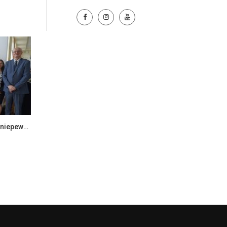
Ekonomia i zarządzanie w dobie niepewności – konferencja naukowa