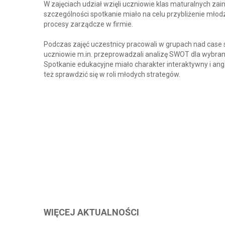
W zajęciach udział wzięli uczniowie klas maturalnych za
szczególności spotkanie miało na celu przybliżenie mł
procesy zarządcze w firmie.
Podczas zajęć uczestnicy pracowali w grupach nad case s
uczniowie m.in. przeprowadzali analizę SWOT dla wybrany
Spotkanie edukacyjne miało charakter interaktywny i anga
też sprawdzić się w roli młodych strategów.
WIĘCEJ AKTUALNOŚCI