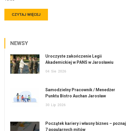
CZYTAJ WIĘCEJ
NEWSY
Uroczyste zakończenie Legii
Akademickiej w PANS w Jarosławiu
04
Sie
2026
Samodzielny Pracownik / Menedżer
Punktu Bistro Auchan Jarosław
30
Lip
2026
Początek kariery i własny biznes – poznaj
7 popularnych mitów