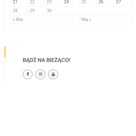
21
22
23
24
25
26
27
28
29
30
« Mar
Maj »
BĄDŹ NA BIEŻĄCO!