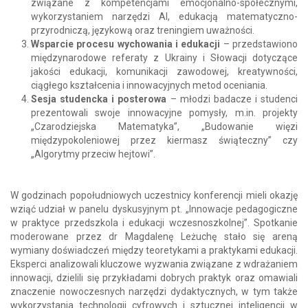
związane z kompetencjami emocjonalno-społecznymi,
wykorzystaniem narzędzi AI, edukacją matematyczno-
przyrodniczą, językową oraz treningiem uważności.
Wsparcie procesu wychowania i edukacji
– przedstawiono
międzynarodowe referaty z Ukrainy i Słowacji dotyczące
jakości edukacji, komunikacji zawodowej, kreatywności,
ciągłego kształcenia i innowacyjnych metod oceniania.
Sesja studencka i posterowa
– młodzi badacze i studenci
prezentowali swoje innowacyjne pomysły, m.in. projekty
„Czarodziejska Matematyka”, „Budowanie więzi
międzypokoleniowej przez kiermasz świąteczny” czy
„Algorytmy przeciw hejtowi”.
W godzinach popołudniowych uczestnicy konferencji mieli okazję
wziąć udział w panelu dyskusyjnym pt. „Innowacje pedagogiczne
w praktyce przedszkola i edukacji wczesnoszkolnej”. Spotkanie
moderowane przez dr Magdalenę Leżuchę stało się areną
wymiany doświadczeń między teoretykami a praktykami edukacji.
Eksperci analizowali kluczowe wyzwania związane z wdrażaniem
innowacji, dzielili się przykładami dobrych praktyk oraz omawiali
znaczenie nowoczesnych narzędzi dydaktycznych, w tym także
wykorzystania technologii cyfrowych i sztucznej inteligencji w