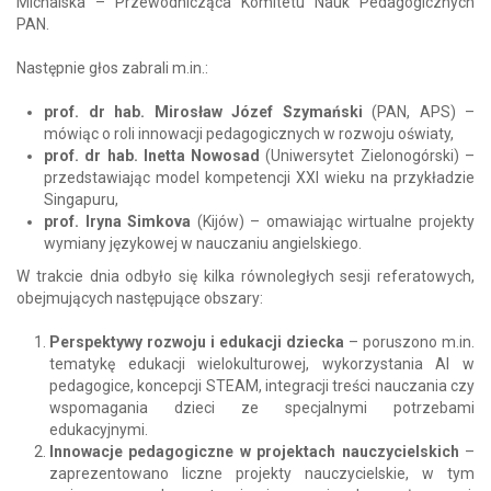
Michalska – Przewodnicząca Komitetu Nauk Pedagogicznych
PAN.
Następnie głos zabrali m.in.:
prof. dr hab. Mirosław Józef Szymański
(PAN, APS) –
mówiąc o roli innowacji pedagogicznych w rozwoju oświaty,
prof. dr hab. Inetta Nowosad
(Uniwersytet Zielonogórski) –
przedstawiając model kompetencji XXI wieku na przykładzie
Singapuru,
prof. Iryna Simkova
(Kijów) – omawiając wirtualne projekty
wymiany językowej w nauczaniu angielskiego.
W trakcie dnia odbyło się kilka równoległych sesji referatowych,
obejmujących następujące obszary:
Perspektywy rozwoju i edukacji dziecka
– poruszono m.in.
tematykę edukacji wielokulturowej, wykorzystania AI w
pedagogice, koncepcji STEAM, integracji treści nauczania czy
wspomagania dzieci ze specjalnymi potrzebami
edukacyjnymi.
Innowacje pedagogiczne w projektach nauczycielskich
–
zaprezentowano liczne projekty nauczycielskie, w tym