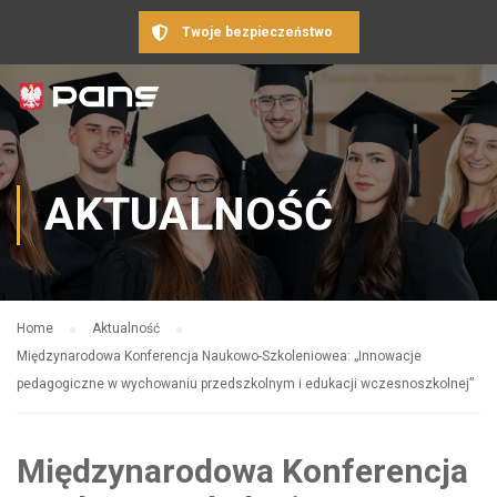
Twoje bezpieczeństwo
AKTUALNOŚĆ
Home
Aktualność
Międzynarodowa Konferencja Naukowo-Szkoleniowea: „Innowacje
pedagogiczne w wychowaniu przedszkolnym i edukacji wczesnoszkolnej”
Międzynarodowa Konferencja