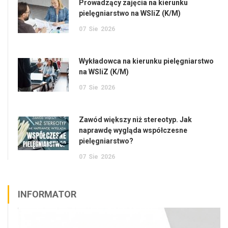
Prowadzący zajęcia na kierunku
pielęgniarstwo na WSIiZ (K/M)
07
Sie
2026
Wykładowca na kierunku pielęgniarstwo
na WSIiZ (K/M)
07
Sie
2026
Zawód większy niż stereotyp. Jak
naprawdę wygląda współczesne
pielęgniarstwo?
07
Sie
2026
INFORMATOR