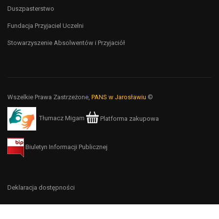
Duszpasterstwo
Fundacja Przyjaciel Uczelni
Stowarzyszenie Absolwentów i Przyjaciół
Wszelkie Prawa Zastrzeżone,
PANS w Jarosławiu
©
Tłumacz Migam
Platforma zakupowa
Biuletyn Informacji Publicznej
Deklaracja dostępności