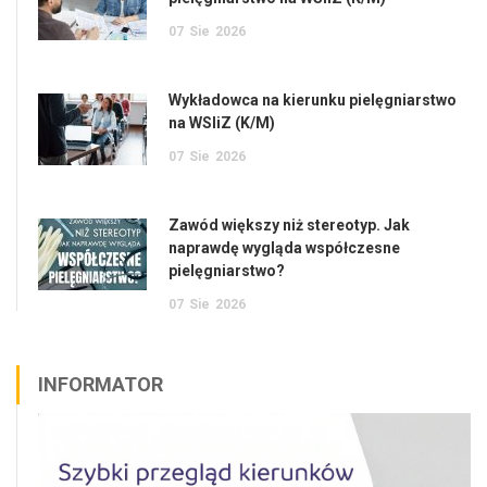
07
Sie
2026
Wykładowca na kierunku pielęgniarstwo
na WSIiZ (K/M)
07
Sie
2026
Zawód większy niż stereotyp. Jak
naprawdę wygląda współczesne
pielęgniarstwo?
07
Sie
2026
INFORMATOR