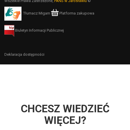
Wszelkie Prawa Zastrzeżone,
PANS w Jarosławiu
©
Tłumacz Migam
Platforma zakupowa
Biuletyn Informacji Publicznej
Deklaracja dostępności
CHCESZ WIEDZIEĆ
WIĘCEJ?