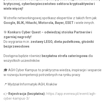
krytycznej, cyberbezpieczeństwo sektora kryptoaktywów i
wiele więcej!
W strefie networkingowej spotkasz ekspertów z takich firm jak:
Google, BLIK, Hitachi, Motorola, Bayer, ESET
i wiele innych.
🎯
Konkurs Cyber Quest – odwiedzaj stoiska Partnerów i
zgarniaj nagrody!
Do wygrania m.in.
zestawy LEGO, dieta pudełkowa, głośniki
bezprzewodowe
.
Dostępna będzie również
bezpłatna
strefa cateringowa
dla
wszystkich uczestników.
🎓 AGH Cyber Kampus to praktyczna wiedza, inspiracje i wsparcie
w rozwoju kompetencji potrzebnych na rynku pracy.
📍 Wydział Informatyki AGH, Kraków
👉
Rejestracja (bezpłatna):
https://app.evenea.pl/event/agh-
cyber-kampus-3/