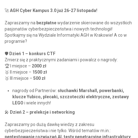
🚀
AGH Cyber Kampus 3.0 już 26-27 listopada!
Zapraszamy na
bezpłatne
wydarzenie skierowane do wszystkich
pasjonatów cyberbezpieczeństwa i nowych technologii!
Spotkajmy się na Wydziale Informatyki AGH w Krakowie! A co w
programie?
🛡️
Dzień 1 – konkurs CTF
Zmierz się z praktycznymi zadaniami i powalcz o nagrody:
🏆 I miejsce –
2000 zł
🥈 II miejsce –
1500 zł
🥉 III miejsce –
500 zł
nagrody od Partnerów:
słuchawki Marshall, powerbanki,
klucze Yubico, plecaki, szczoteczki elektryczne, zestawy
LEGO
i wiele innych!
🎤
Dzień 2 – prelekcje i networking
Zapraszamy po dużą dawkę wiedzy z zakresu
cyberbezpieczeństwa i nie tylko. Wśród tematów m.in.:
pentestowanie rozwiązań AI, testy penetracyjne infrastruktury