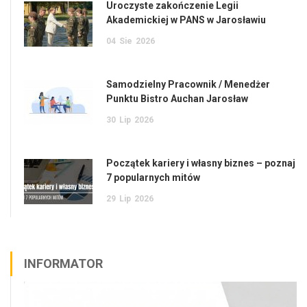
Uroczyste zakończenie Legii
Akademickiej w PANS w Jarosławiu
04
Sie
2026
Samodzielny Pracownik / Menedżer
Punktu Bistro Auchan Jarosław
30
Lip
2026
Początek kariery i własny biznes – poznaj
7 popularnych mitów
29
Lip
2026
INFORMATOR