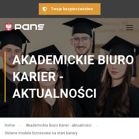
Twoje bezpieczeństwo
AKADEMICKIE BIURO
KARIER -
AKTUALNOŚCI
Home
Akademickie Biuro Karier - aktualności
Główne modele biznesowe na start kariery