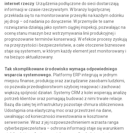
internet rzeczy
. Urządzenia podłączone do sieci dostarczają
informacji w czasie rzeczywistym. W branży logistycznej
przekłada się to na monitorowanie przesyłki na każdym odcinku
jej drogi – od nadania po doręczenie. W przemyśle te same
rozwiązania działają jako system ciągłej inspekcji, pozwalając na
ocenę stanu maszyn bez wstrzymywania linii produkcyjnej i
prognozowanie terminów konserwacji. W efekcie procesy zyskują
na przejrzystości i bezpieczeństwie, a całe otoczenie biznesowe
staje się systemem, w którym każdy element jest monitorowany i
na bieżąco aktualizowany.
Tak skomplikowane środowisko wymaga odpowiedniego
wsparcia systemowego.
Platformy ERP integrują w jednym
miejscu finanse, produkcję oraz zarządzanie zasobami ludzkimi,
co pozwala przedsiębiorstwom szybciej reagować i zachować
większą spójność działań. Systemy CRM z kolei wspierają analizę
potrzeb klientów oraz pomagają budować z nimi trwałe relacje.
Bazą dla całej tej infrastruktury pozostaje chmura obliczeniowa.
Udostępnia ona elastyczną moc oraz przestrzeń na dane,
uwalniając od konieczności inwestowania w kosztowne
serwerownie. Wraz z jej rozpowszechnieniem wzrasta ranga
cyberbezpieczeństwa – ochrona informacji staje się warunkiem