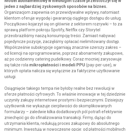
Model abonamentowy w niedługim czasie przeistoczył się w
jeden z najbardziej zyskownych sposobów na biznes.
Organizacjom zapewnia on przewidywalne wpływy, natomiast
klientom oferuje wygodę i gwarancję ciągłego dostępu do usług.
Początkowo kojarzył się on głównie z sektorem rozrywki – to za
sprawą platform pokroju Spotify, Netflix czy Storytel
przeobraziliśmy naszą konsumpcję treści. Zamiast nabywać
pojedyncze pozycje, zaczęliśmy opłacać nielimitowany dostęp.
Współcześnie subskrypcje ogarniają znacznie szerszy zakres –
od licencji na oprogramowanie, poprzez abonamenty zakupowe,
aż po codzienny catering pudełkowy. Coraz mocniej zarysowuje
się także rola
mikropłatności i modeli PPU
(pay-per-use), w
których opłata nalicza się wyłącznie za faktyczne użytkowanie
usługi.
Osiągnięcie takiego tempa nie byłoby realne bez rewolucji w
sferze płatności cyfrowych. To właśnie innowacje w tej dziedzinie
uczyniły zakupy internetowe prostymi i bezpiecznymi. Dzisiejszy
użytkownik nie wykazuje cierpliwości do skomplikowanych
formularzy – zaledwie kilka dodatkowych pól potrafi efektywnie
zniechęcić go do sfinalizowania transakcji. Firmy, dążąc do
utrzymania klienta, redukują proces zakupowy do absolutnego
minimum. Inwestują w nowoczesne opcje: od płatności mobilnych