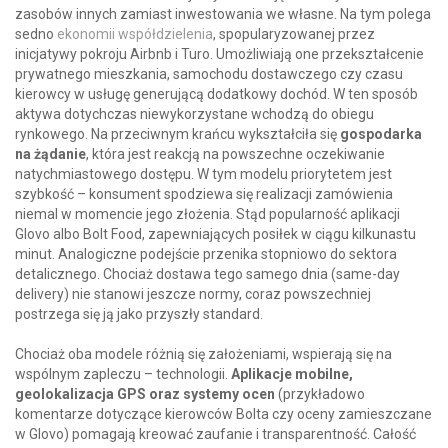
zasobów innych zamiast inwestowania we własne. Na tym polega
sedno
ekonomii współdzielenia
, spopularyzowanej przez
inicjatywy pokroju Airbnb i Turo. Umożliwiają one przekształcenie
prywatnego mieszkania, samochodu dostawczego czy czasu
kierowcy w usługę generującą dodatkowy dochód. W ten sposób
aktywa dotychczas niewykorzystane wchodzą do obiegu
rynkowego. Na przeciwnym krańcu wykształciła się
gospodarka
na żądanie
, która jest reakcją na powszechne oczekiwanie
natychmiastowego dostępu. W tym modelu priorytetem jest
szybkość – konsument spodziewa się realizacji zamówienia
niemal w momencie jego złożenia. Stąd popularność aplikacji
Glovo albo Bolt Food, zapewniających posiłek w ciągu kilkunastu
minut. Analogiczne podejście przenika stopniowo do sektora
detalicznego. Chociaż dostawa tego samego dnia (same-day
delivery) nie stanowi jeszcze normy, coraz powszechniej
postrzega się ją jako przyszły standard.
Chociaż oba modele różnią się założeniami, wspierają się na
wspólnym zapleczu – technologii.
Aplikacje mobilne,
geolokalizacja GPS oraz systemy ocen
(przykładowo
komentarze dotyczące kierowców Bolta czy oceny zamieszczane
w Glovo) pomagają kreować zaufanie i transparentność. Całość