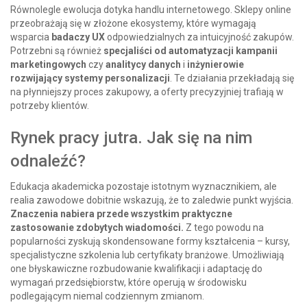
Równolegle ewolucja dotyka handlu internetowego. Sklepy online
przeobrażają się w złożone ekosystemy, które wymagają
wsparcia
badaczy UX
odpowiedzialnych za intuicyjność zakupów.
Potrzebni są również
specjaliści od automatyzacji kampanii
marketingowych
czy
analitycy danych
i
inżynierowie
rozwijający systemy personalizacji
. Te działania przekładają się
na płynniejszy proces zakupowy, a oferty precyzyjniej trafiają w
potrzeby klientów.
Rynek pracy jutra. Jak się na nim
odnaleźć?
Edukacja akademicka pozostaje istotnym wyznacznikiem, ale
realia zawodowe dobitnie wskazują, że to zaledwie punkt wyjścia.
Znaczenia nabiera przede wszystkim praktyczne
zastosowanie zdobytych wiadomości.
Z tego powodu na
popularności zyskują skondensowane formy kształcenia – kursy,
specjalistyczne szkolenia lub certyfikaty branżowe. Umożliwiają
one błyskawiczne rozbudowanie kwalifikacji i adaptację do
wymagań przedsiębiorstw, które operują w środowisku
podlegającym niemal codziennym zmianom.