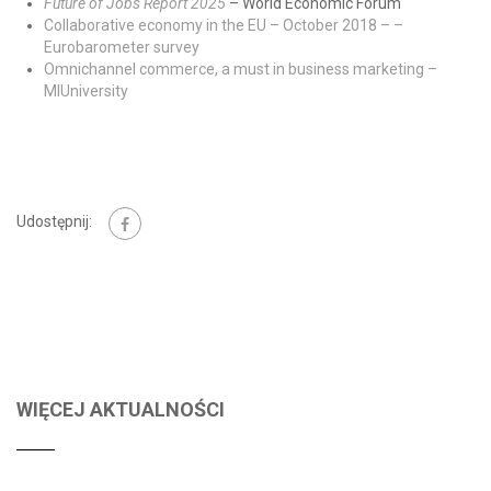
Future of Jobs Report 2025
– World Economic Forum
Collaborative economy in the EU – October 2018 – –
Eurobarometer survey
Omnichannel commerce, a must in business marketing –
MIUniversity
Udostępnij:
WIĘCEJ AKTUALNOŚCI