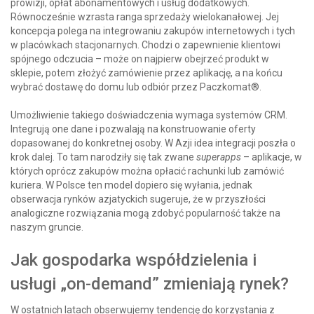
prowizji, opłat abonamentowych i usług dodatkowych.
Równocześnie wzrasta ranga sprzedaży wielokanałowej. Jej
koncepcja polega na integrowaniu zakupów internetowych i tych
w placówkach stacjonarnych. Chodzi o zapewnienie klientowi
spójnego odczucia – może on najpierw obejrzeć produkt w
sklepie, potem złożyć zamówienie przez aplikację, a na końcu
wybrać dostawę do domu lub odbiór przez Paczkomat®.
Umożliwienie takiego doświadczenia wymaga systemów CRM.
Integrują one dane i pozwalają na konstruowanie oferty
dopasowanej do konkretnej osoby. W Azji idea integracji poszła o
krok dalej. To tam narodziły się tak zwane
superapps
– aplikacje, w
których oprócz zakupów można opłacić rachunki lub zamówić
kuriera. W Polsce ten model dopiero się wyłania, jednak
obserwacja rynków azjatyckich sugeruje, że w przyszłości
analogiczne rozwiązania mogą zdobyć popularność także na
naszym gruncie.
Jak gospodarka współdzielenia i
usługi „on-demand” zmieniają rynek?
W ostatnich latach obserwujemy tendencję do korzystania z