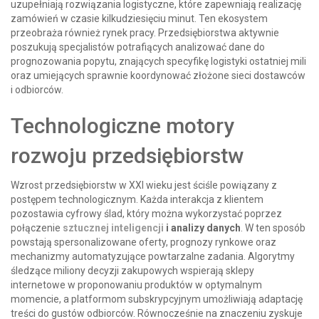
uzupełniają rozwiązania logistyczne, które zapewniają realizację
zamówień w czasie kilkudziesięciu minut. Ten ekosystem
przeobraża również rynek pracy. Przedsiębiorstwa aktywnie
poszukują specjalistów potrafiących analizować dane do
prognozowania popytu, znających specyfikę logistyki ostatniej mili
oraz umiejących sprawnie koordynować złożone sieci dostawców
i odbiorców.
Technologiczne motory
rozwoju przedsiębiorstw
Wzrost przedsiębiorstw w XXI wieku jest ściśle powiązany z
postępem technologicznym. Każda interakcja z klientem
pozostawia cyfrowy ślad, który można wykorzystać poprzez
połączenie
sztucznej inteligencji
i analizy danych
. W ten sposób
powstają spersonalizowane oferty, prognozy rynkowe oraz
mechanizmy automatyzujące powtarzalne zadania. Algorytmy
śledzące miliony decyzji zakupowych wspierają sklepy
internetowe w proponowaniu produktów w optymalnym
momencie, a platformom subskrypcyjnym umożliwiają adaptację
treści do gustów odbiorców. Równocześnie na znaczeniu zyskuje