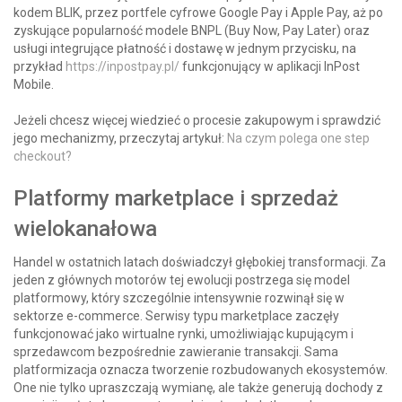
kodem BLIK, przez portfele cyfrowe Google Pay i Apple Pay, aż po
zyskujące popularność modele BNPL (Buy Now, Pay Later) oraz
usługi integrujące płatność i dostawę w jednym przycisku, na
przykład
https://inpostpay.pl/
funkcjonujący w aplikacji InPost
Mobile.
Jeżeli chcesz więcej wiedzieć o procesie zakupowym i sprawdzić
jego mechanizmy, przeczytaj artykuł:
Na czym polega one step
checkout?
Platformy marketplace i sprzedaż
wielokanałowa
Handel w ostatnich latach doświadczył głębokiej transformacji. Za
jeden z głównych motorów tej ewolucji postrzega się model
platformowy, który szczególnie intensywnie rozwinął się w
sektorze e-commerce. Serwisy typu marketplace zaczęły
funkcjonować jako wirtualne rynki, umożliwiając kupującym i
sprzedawcom bezpośrednie zawieranie transakcji. Sama
platformizacja oznacza tworzenie rozbudowanych ekosystemów.
One nie tylko upraszczają wymianę, ale także generują dochody z