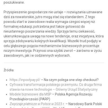
poszukiwane.
Przyspieszenie gospodarcze nie ustaje – rozwiązania uznawane
dziś za nowatorskie, jutro mogą stać się standardem. Z tego
powodu start w zawodowe realia wymaga czegoś więcej niż
formalnej edukacji; potrzebna jest także gotowość do
nieustannego poszerzania wiedzy. Sprzyja temu ciekawość,
ukierunkowująca uwagę na nowe tendencje, oraz inicjatywa, która
sprzyja zdobywaniu kolejnych kwalifikacji. Wszelki trud podjęty w
celu głębszego pojęcia mechanizmów biznesowych procentuje
niczym inwestycja. Przynosi ona szybki zwrot – zarówno w życiu
zawodowym, jak i w codziennych wyborach.
Źródła:
https://inpostpay.pl/
– Na czym polega one step checkout?
Cyfrowa transformacja polskiego przemysłu. Co druga firma
stawia na nowe technologie – Główny Urząd Statystyczny
Modele biznesowe dla MŚP
– Polska Agencja Rozwoju
Przedsiębiorczości (PARP)
Zwyczaje płatnicze w Polsce w 2023 r.
– Narodowy Bank Polski