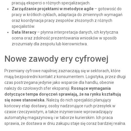
pracują eksperci o różnych specjalizacjach.
Zarządzanie projektami w metodyce agile
– gotowość do
pracy w krótkich cyklach, adaptacja do zmiennych wymagań
oraz koordynacja pracy zespołów złożonych z różnych
specjalistów.
Data literacy
– płynna interpretacja danych, ich krytyczna
ocena oraz zdolność prezentowania wniosków w sposób
zrozumiały dla zespołu lub kierownictwa.
Nowe zawody ery cyfrowej
Przemiany cyfrowe najsilniej zaznaczają się w sektorach, które
mają bezpośredni kontakt z konsumentem. Logistyka, przez długi
czas postrzegana jedynie jako wsparcie dla handlu, obecnie
należy do czołowych sfer ekspansji.
Rosnące wymagania
dotyczące tempa doręczeń sprawiają, że na rynku kształtują
się nowe stanowiska.
Należą do nich specjaliści planujący
końcowy etap dostawy, osoby nadzorujące ruch przesyłek w
czasie rzeczywistym, a także inżynierowie wprowadzający
automatykę magazynową i w taborze kurierskim. Ich praca
sprawia, że dostawa w dniu zakupu staje się coraz bardziej realna.