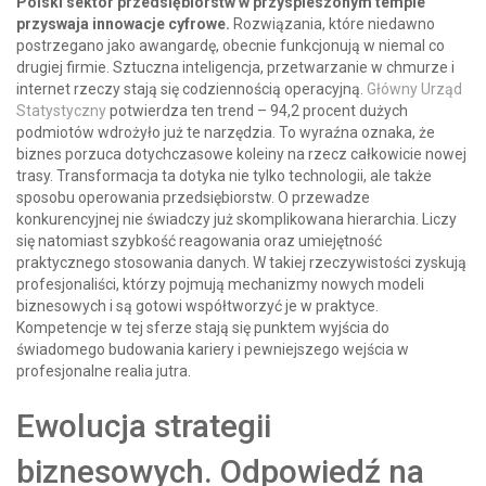
Polski sektor przedsiębiorstw w przyspieszonym tempie
przyswaja innowacje cyfrowe.
Rozwiązania, które niedawno
postrzegano jako awangardę, obecnie funkcjonują w niemal co
drugiej firmie. Sztuczna inteligencja, przetwarzanie w chmurze i
internet rzeczy stają się codziennością operacyjną.
Główny Urząd
Statystyczny
potwierdza ten trend – 94,2 procent dużych
podmiotów wdrożyło już te narzędzia. To wyraźna oznaka, że
biznes porzuca dotychczasowe koleiny na rzecz całkowicie nowej
trasy. Transformacja ta dotyka nie tylko technologii, ale także
sposobu operowania przedsiębiorstw. O przewadze
konkurencyjnej nie świadczy już skomplikowana hierarchia. Liczy
się natomiast szybkość reagowania oraz umiejętność
praktycznego stosowania danych. W takiej rzeczywistości zyskują
profesjonaliści, którzy pojmują mechanizmy nowych modeli
biznesowych i są gotowi współtworzyć je w praktyce.
Kompetencje w tej sferze stają się punktem wyjścia do
świadomego budowania kariery i pewniejszego wejścia w
profesjonalne realia jutra.
Ewolucja strategii
biznesowych. Odpowiedź na