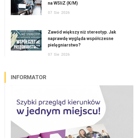
na WSIiZ (K/M)
07
Sie
2026
Zawód większy niż stereotyp. Jak
naprawdę wygląda współczesne
pielęgniarstwo?
07
Sie
2026
INFORMATOR