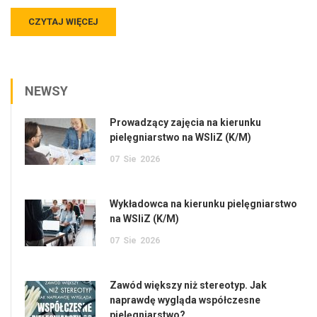
CZYTAJ WIĘCEJ
NEWSY
Prowadzący zajęcia na kierunku
pielęgniarstwo na WSIiZ (K/M)
07
Sie
2026
Wykładowca na kierunku pielęgniarstwo
na WSIiZ (K/M)
07
Sie
2026
Zawód większy niż stereotyp. Jak
naprawdę wygląda współczesne
pielęgniarstwo?