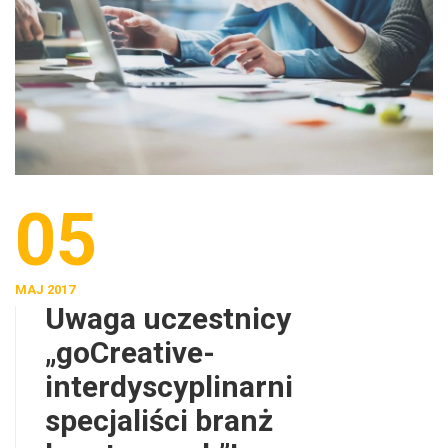
05
MAJ 2017
Uwaga uczestnicy
„goCreative-
interdyscyplinarni
specjaliści branż