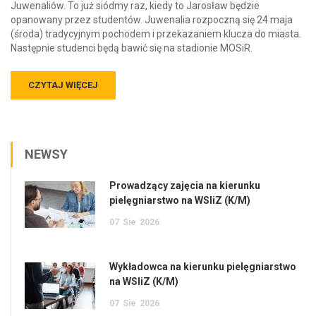
Juwenaliów. To już siódmy raz, kiedy to Jarosław będzie
opanowany przez studentów. Juwenalia rozpoczną się 24 maja
(środa) tradycyjnym pochodem i przekazaniem klucza do miasta.
Następnie studenci będą bawić się na stadionie MOSiR.
CZYTAJ WIĘCEJ
NEWSY
Prowadzący zajęcia na kierunku
pielęgniarstwo na WSIiZ (K/M)
07
Sie
2026
Wykładowca na kierunku pielęgniarstwo
na WSIiZ (K/M)
07
Sie
2026