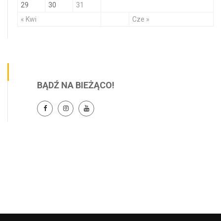
29
30
31
« Kwi
Cze »
BĄDŹ NA BIEŻĄCO!