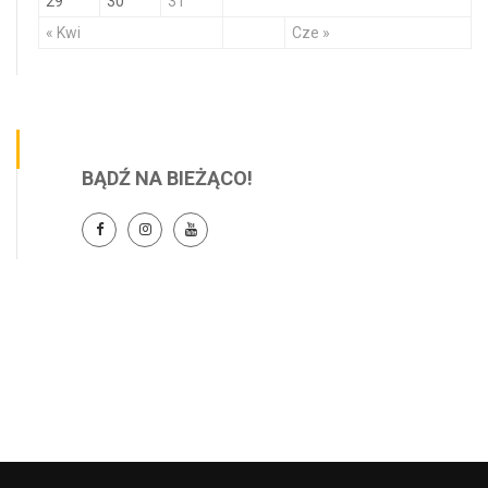
29
30
31
« Kwi
Cze »
BĄDŹ NA BIEŻĄCO!