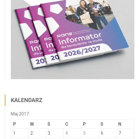
KALENDARZ
Maj 2017
P
W
Ś
C
P
S
N
1
2
3
4
5
6
7