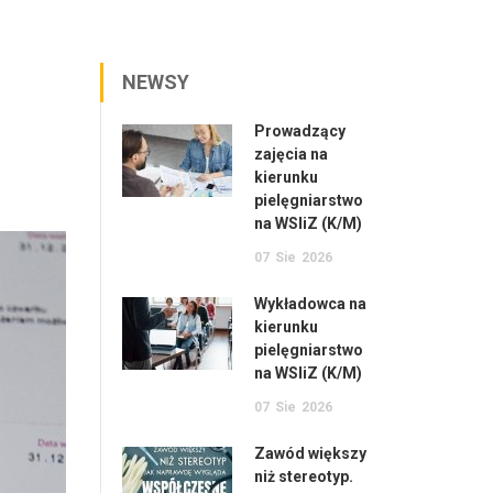
NEWSY
Prowadzący
zajęcia na
kierunku
pielęgniarstwo
na WSIiZ (K/M)
07
Sie
2026
Wykładowca na
kierunku
pielęgniarstwo
na WSIiZ (K/M)
07
Sie
2026
Zawód większy
niż stereotyp.