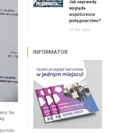
Jak naprawdę
wygląda
współczesne
pielęgniarstwo?
07
Sie
2026
INFORMATOR
kcji. Na
ig.
 portalu