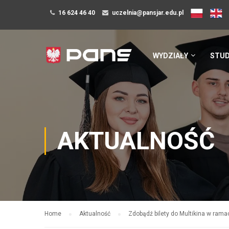
16 624 46 40
uczelnia@pansjar.edu.pl
WYDZIAŁY
STUD
AKTUALNOŚĆ
Home
Aktualność
Zdobądź bilety do Multikina w rama