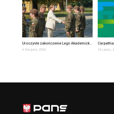
Uroczyste zakończenie Legii Akademickiej w PANS w Jarosławiu
Carpathi
4 Sierpień, 2026
24 Lipiec, 