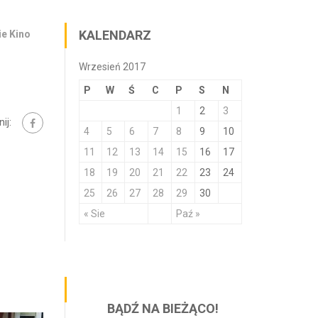
KALENDARZ
e Kino
Wrzesień 2017
P
W
Ś
C
P
S
N
1
2
3
ij:
4
5
6
7
8
9
10
11
12
13
14
15
16
17
18
19
20
21
22
23
24
25
26
27
28
29
30
« Sie
Paź »
BĄDŹ NA BIEŻĄCO!