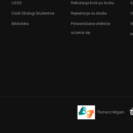
USOS
Rekrutacja krok po kroku
S
Dział Obsługi Studentów
Rejestracja na studia
O
Biblioteka
Potwierdzanie efektów
W
uczenia się
I
Tłumacz Migam