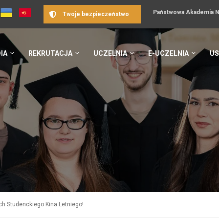
Państwowa Akademia Na
Twoje bezpieczeństwo
IA
REKRUTACJA
UCZELNIA
E-UCZELNIA
US
ch Studenckiego Kina Letniego!