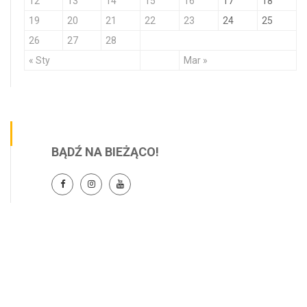
12
13
14
15
16
17
18
19
20
21
22
23
24
25
26
27
28
« Sty
Mar »
BĄDŹ NA BIEŻĄCO!