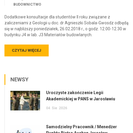
BUDOWNICTWO
Dodatkowe konsultacje dla studentów II roku związane z
zaliczeniami z Geologii u doc. dr Agnieszki Sobala-Gwosdz odbędą
się w najbliższy poniedziałek, 26.02.2018 r., o godz. 12.00-12.30 w
budynku J4 w lab. J3 Materiałów budowlanych.
CZYTAJ WIĘCEJ
NEWSY
Uroczyste zakończenie Legii
Akademickiej w PANS w Jarosławiu
04
Sie
2026
Samodzielny Pracownik / Menedżer
Punktu Bistro Auchan Jarosław