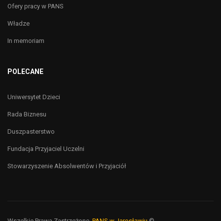
Ofery pracy w PANS
Władze
In memoriam
POLECANE
Uniwersytet Dzieci
Rada Biznesu
Duszpasterstwo
Fundacja Przyjaciel Uczelni
Stowarzyszenie Absolwentów i Przyjaciół
Wszelkie Prawa Zastrzeżone,
PANS w Jarosławiu
©