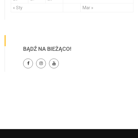
« Sty
Mar »
BĄDŹ NA BIEŻĄCO!