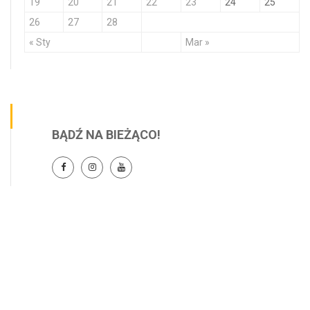
19
20
21
22
23
24
25
26
27
28
« Sty
Mar »
BĄDŹ NA BIEŻĄCO!