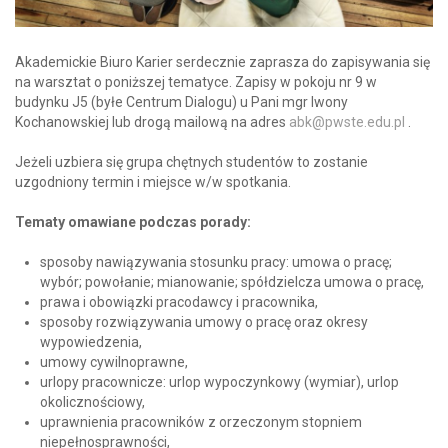
Akademickie Biuro Karier serdecznie zaprasza do zapisywania się
na warsztat o poniższej tematyce. Zapisy w pokoju nr 9 w
budynku J5 (byłe Centrum Dialogu) u Pani mgr Iwony
Kochanowskiej lub drogą mailową na adres
abk@pwste.edu.pl
.
Jeżeli uzbiera się grupa chętnych studentów to zostanie
uzgodniony termin i miejsce w/w spotkania.
Tematy omawiane podczas porady:
sposoby nawiązywania stosunku pracy: umowa o pracę;
wybór; powołanie; mianowanie; spółdzielcza umowa o pracę,
prawa i obowiązki pracodawcy i pracownika,
sposoby rozwiązywania umowy o pracę oraz okresy
wypowiedzenia,
umowy cywilnoprawne,
urlopy pracownicze: urlop wypoczynkowy (wymiar), urlop
okolicznościowy,
uprawnienia pracowników z orzeczonym stopniem
niepełnosprawności,