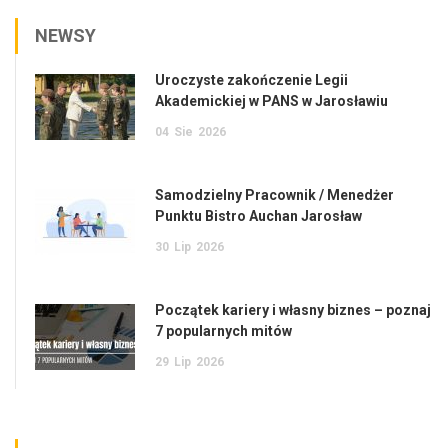
NEWSY
Uroczyste zakończenie Legii
Akademickiej w PANS w Jarosławiu
04
Sie
2026
Samodzielny Pracownik / Menedżer
Punktu Bistro Auchan Jarosław
30
Lip
2026
Początek kariery i własny biznes – poznaj
7 popularnych mitów
29
Lip
2026