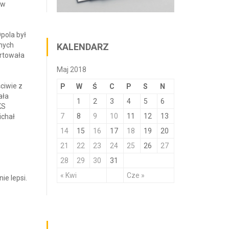
 w
pola był
jnych
KALENDARZ
artowała
Maj 2018
ciwie z
P
W
Ś
C
P
S
N
ała
1
2
3
4
5
6
KS
7
8
9
10
11
12
13
ichał
14
15
16
17
18
19
20
21
22
23
24
25
26
27
28
29
30
31
« Kwi
Cze »
ie lepsi.