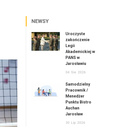
NEWSY
Uroczyste
zakończenie
Legii
Akademickiej w
PANS w
Jarosławiu
04
Sie
2026
Samodzielny
Pracownik /
Menedżer
Punktu Bistro
Auchan
Jarosław
30
Lip
2026