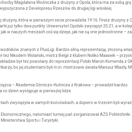
 choćby Magdalena Woźniczka z drużyny z Opola, która ma za sobą grę
wypożyczona z Developresu Rzeszów do drugiej ligi włoskiej.
użyny, która w pierwszym secie prowadziła 19:16. Finisz drużyny z O
ii już tylko dwa punkty. Uniwersytet Opolski zwyciężył 25:21, a w kole
 jak w naszych meczach coś się dzieje, jak nie są one jednostronne – ż
zawodników znanych z PlusLigi. Bardzo silną reprezentację, złożoną właś
był też Nikodem Wolański, mistrz Belgii z klubem Noliko Maaseik – przysł
j składzie był też powołany do reprezentacji Polski Marcin Komenda z G
karzy, bo jej studentami byli m.in. mistrzowie świata Mariusz Wlazły, M
ięzca – Akademia Górniczo-Hutnicza z Krakowa – prowadził bardzo
a co dzień występuje w pierwszej lidze.
etach zwyciężyła w samych końcówkach, a dopiero w trzecim byli wyraźn
konomicznego, natomiast turniej pań zorganizował AZS Politechniki
inisterstwa Sportu i Turystyki.