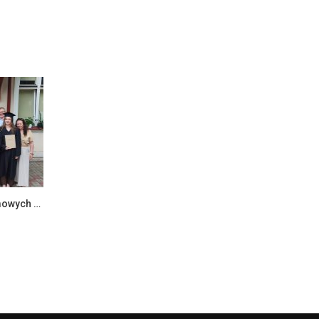
Zakończenie egzaminów dyplomowych na Wydziale Ekonomii i Zarządzania