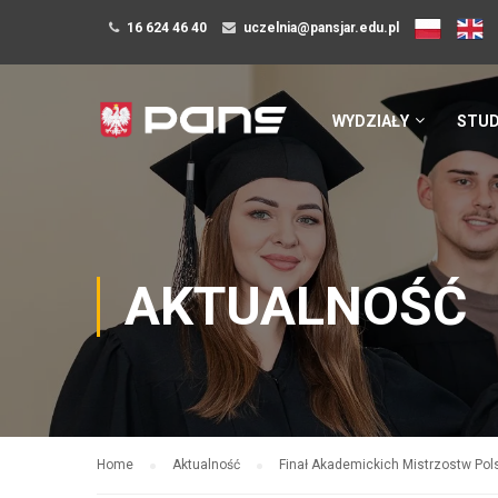
16 624 46 40
uczelnia@pansjar.edu.pl
WYDZIAŁY
STUD
AKTUALNOŚĆ
Home
Aktualność
Finał Akademickich Mistrzostw Pol