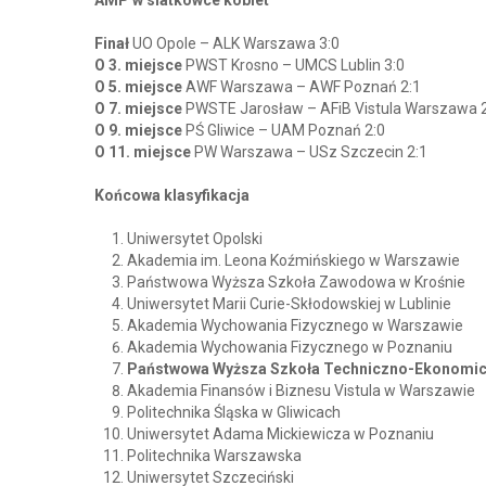
AMP w siatkówce kobiet
Finał
UO Opole – ALK Warszawa 3:0
O 3. miejsce
PWST Krosno – UMCS Lublin 3:0
O 5. miejsce
AWF Warszawa – AWF Poznań 2:1
O 7. miejsce
PWSTE Jarosław – AFiB Vistula Warszawa 
O 9. miejsce
PŚ Gliwice – UAM Poznań 2:0
O 11. miejsce
PW Warszawa – USz Szczecin 2:1
Końcowa klasyfikacja
Uniwersytet Opolski
Akademia im. Leona Koźmińskiego w Warszawie
Państwowa Wyższa Szkoła Zawodowa w Krośnie
Uniwersytet Marii Curie-Skłodowskiej w Lublinie
Akademia Wychowania Fizycznego w Warszawie
Akademia Wychowania Fizycznego w Poznaniu
Państwowa Wyższa Szkoła Techniczno-Ekonomic
Akademia Finansów i Biznesu Vistula w Warszawie
Politechnika Śląska w Gliwicach
Uniwersytet Adama Mickiewicza w Poznaniu
Politechnika Warszawska
Uniwersytet Szczeciński