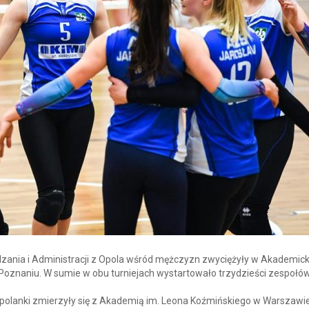
dzania i Administracji z Opola wśród mężczyzn zwyciężyły w Akademick
w Poznaniu. W sumie w obu turniejach wystartowało trzydzieści zespołów
polanki zmierzyły się z Akademią im. Leona Koźmińskiego w Warszawi