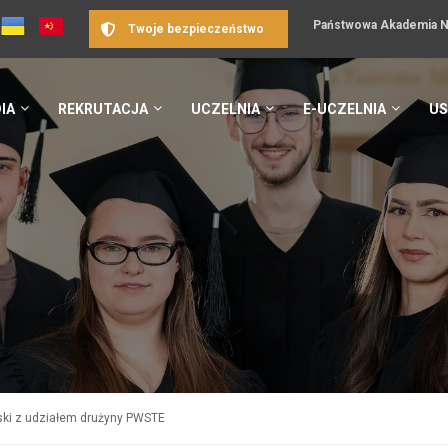
Państwowa Akademia Na
Twoje bezpieczeństwo
IA
REKRUTACJA
UCZELNIA
E-UCZELNIA
US
ski z udziałem drużyny PWSTE