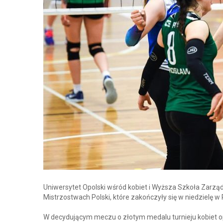
Uniwersytet Opolski wśród kobiet i Wyższa Szkoła Zarzą
Mistrzostwach Polski, które zakończyły się w niedzielę 
W decydującym meczu o złotym medalu turnieju kobiet o