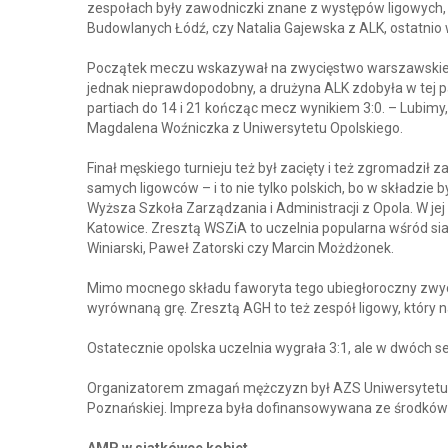
zespołach były zawodniczki znane z występów ligowych,
Budowlanych Łódź, czy Natalia Gajewska z ALK, ostatnio 
Początek meczu wskazywał na zwycięstwo warszawskiej dr
jednak nieprawdopodobny, a drużyna ALK zdobyła w tej part
partiach do 14 i 21 kończąc mecz wynikiem 3:0. – Lubimy,
Magdalena Woźniczka z Uniwersytetu Opolskiego.
Finał męskiego turnieju też był zacięty i też zgromadził 
samych ligowców – i to nie tylko polskich, bo w składzie 
Wyższa Szkoła Zarządzania i Administracji z Opola. W je
Katowice. Zresztą WSZiA to uczelnia popularna wśród siat
Winiarski, Paweł Zatorski czy Marcin Możdżonek.
Mimo mocnego składu faworyta tego ubiegłoroczny zwyc
wyrównaną grę. Zresztą AGH to też zespół ligowy, który n
Ostatecznie opolska uczelnia wygrała 3:1, ale w dwóch s
Organizatorem zmagań mężczyzn był AZS Uniwersytetu E
Poznańskiej. Impreza była dofinansowywana ze środków M