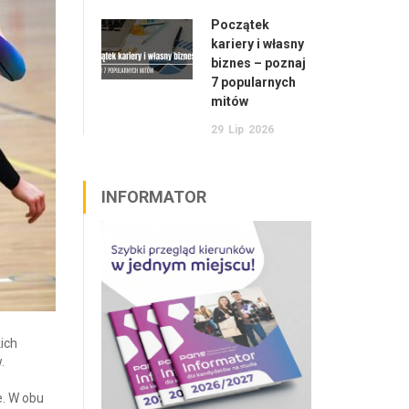
Początek
kariery i własny
biznes – poznaj
7 popularnych
mitów
29
Lip
2026
INFORMATOR
ich
.
e. W obu