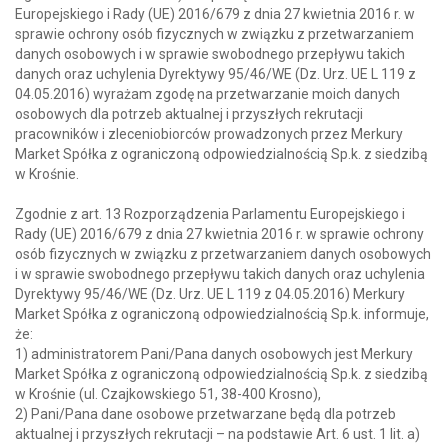
Europejskiego i Rady (UE) 2016/679 z dnia 27 kwietnia 2016 r. w
sprawie ochrony osób fizycznych w związku z przetwarzaniem
danych osobowych i w sprawie swobodnego przepływu takich
danych oraz uchylenia Dyrektywy 95/46/WE (Dz. Urz. UE L 119 z
04.05.2016) wyrażam zgodę na przetwarzanie moich danych
osobowych dla potrzeb aktualnej i przyszłych rekrutacji
pracowników i zleceniobiorców prowadzonych przez Merkury
Market Spółka z ograniczoną odpowiedzialnością Sp.k. z siedzibą
w Krośnie.
Zgodnie z art. 13 Rozporządzenia Parlamentu Europejskiego i
Rady (UE) 2016/679 z dnia 27 kwietnia 2016 r. w sprawie ochrony
osób fizycznych w związku z przetwarzaniem danych osobowych
i w sprawie swobodnego przepływu takich danych oraz uchylenia
Dyrektywy 95/46/WE (Dz. Urz. UE L 119 z 04.05.2016) Merkury
Market Spółka z ograniczoną odpowiedzialnością Sp.k. informuje,
że:
1) administratorem Pani/Pana danych osobowych jest Merkury
Market Spółka z ograniczoną odpowiedzialnością Sp.k. z siedzibą
w Krośnie (ul. Czajkowskiego 51, 38-400 Krosno),
2) Pani/Pana dane osobowe przetwarzane będą dla potrzeb
aktualnej i przyszłych rekrutacji – na podstawie Art. 6 ust. 1 lit. a)