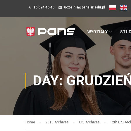
16 624 46 40
uczelnia@pansjar.edu.pl
WYDZIAŁY
STUD
DAY: GRUDZIEŃ
Home
2018 Archives
Gru Archives
12th Gru Arc