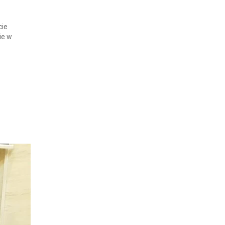
cie
ie w