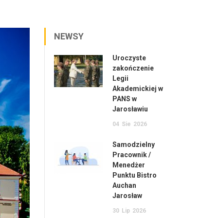
NEWSY
Uroczyste
zakończenie
Legii
Akademickiej w
PANS w
Jarosławiu
04
Sie
2026
Samodzielny
Pracownik /
Menedżer
Punktu Bistro
Auchan
Jarosław
30
Lip
2026