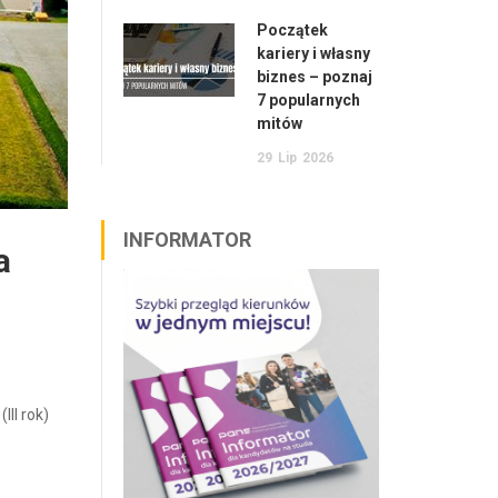
Początek
kariery i własny
biznes – poznaj
7 popularnych
mitów
29
Lip
2026
INFORMATOR
a
III rok)