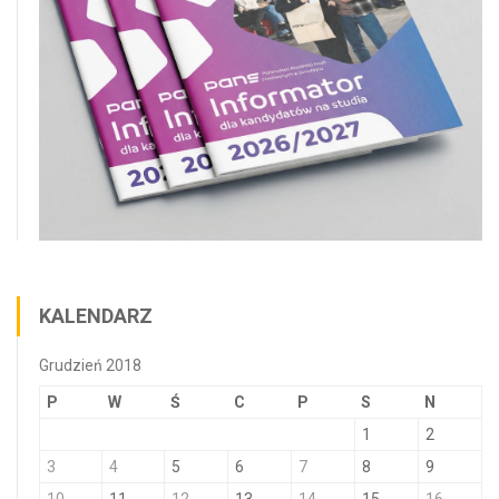
KALENDARZ
Grudzień 2018
P
W
Ś
C
P
S
N
1
2
3
4
5
6
7
8
9