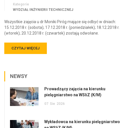
Kategorie
WYDZIAŁ INŻYNIERII TECHNICZNEJ
Wszystkie zajęcia u dr Moniki Piróg mające się odbyć w dniach:
15.12.2018 r. (sobota); 17.12.2018 r. (poniedziałek); 18.12.2018 r.
(wtorek); 20.12.2018 r. (czwartek) zostają odwołane.
CZYTAJ WIĘCEJ
NEWSY
Prowadzący zajęcia na kierunku
pielęgniarstwo na WSIiZ (K/M)
07
Sie
2026
Wykładowca na kierunku pielęgniarstwo
na WSIiZ (K/M)