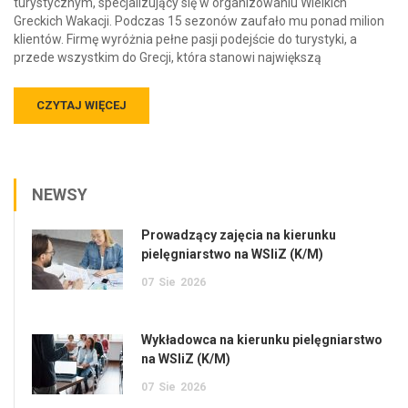
turystycznym, specjalizujący się w organizowaniu Wielkich
Greckich Wakacji. Podczas 15 sezonów zaufało mu ponad milion
klientów. Firmę wyróżnia pełne pasji podejście do turystyki, a
przede wszystkim do Grecji, która stanowi największą
CZYTAJ WIĘCEJ
NEWSY
Prowadzący zajęcia na kierunku
pielęgniarstwo na WSIiZ (K/M)
07
Sie
2026
Wykładowca na kierunku pielęgniarstwo
na WSIiZ (K/M)
07
Sie
2026