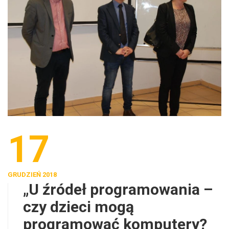
17
GRUDZIEŃ 2018
„U źródeł programowania –
czy dzieci mogą
programować komputery?