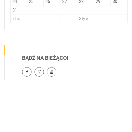
24
25
26
27
28
29
30
31
« Lis
Sty »
BĄDŹ NA BIEŻĄCO!