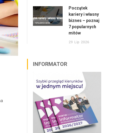
Początek
kariery i własny
biznes – poznaj
7 popularnych
mitów
29
Lip
2026
INFORMATOR
na