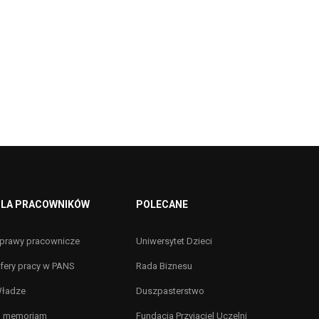
LA PRACOWNIKÓW
POLECANE
prawy pracownicze
Uniwersytet Dzieci
fery pracy w PANS
Rada Biznesu
ładze
Duszpasterstwo
n memoriam
Fundacja Przyjaciel Uczelni