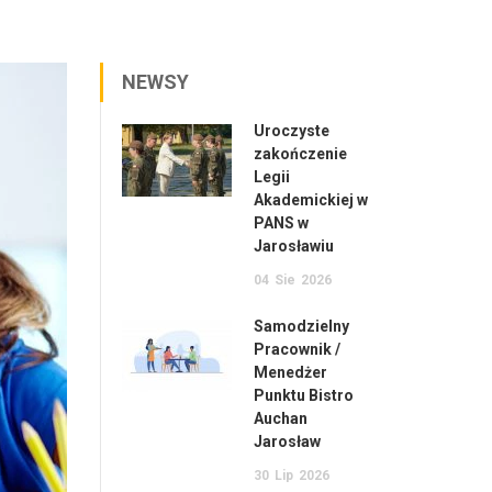
NEWSY
Uroczyste
zakończenie
Legii
Akademickiej w
PANS w
Jarosławiu
04
Sie
2026
Samodzielny
Pracownik /
Menedżer
Punktu Bistro
Auchan
Jarosław
30
Lip
2026