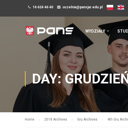
16 624 46 40
uczelnia@pansjar.edu.pl
WYDZIAŁY
STUD
DAY: GRUDZIEŃ
Home
2018 Archives
Gru Archives
4th Gru Arch