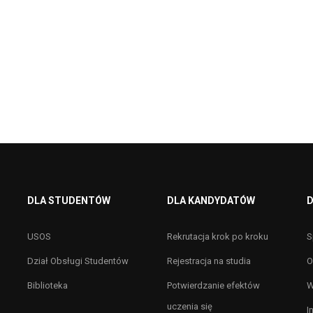
DLA STUDENTÓW
DLA KANDYDATÓW
D
USOS
Rekrutacja krok po kroku
S
Dział Obsługi Studentów
Rejestracja na studia
O
Biblioteka
Potwierdzanie efektów
W
uczenia się
I