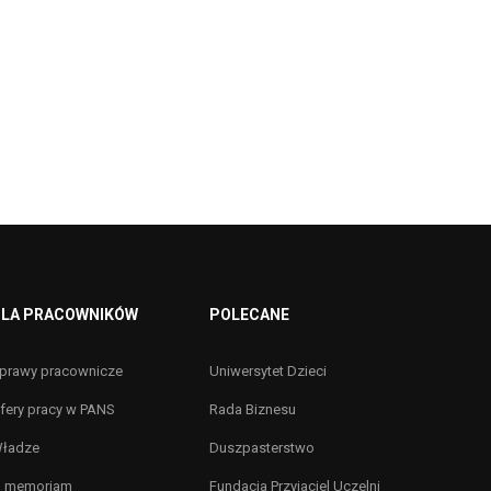
LA PRACOWNIKÓW
POLECANE
prawy pracownicze
Uniwersytet Dzieci
fery pracy w PANS
Rada Biznesu
ładze
Duszpasterstwo
n memoriam
Fundacja Przyjaciel Uczelni