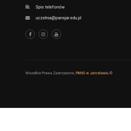
Spis telefonów
uczelnia@pansjar.edu.pl
Wszelkie Prawa Zastrzeżone,
PANS w Jarosławiu
©