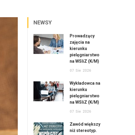
NEWSY
Prowadzący
zajęcia na
kierunku
pielęgniarstwo
na WSIiZ (K/M)
07
Sie
2026
Wykładowca na
kierunku
pielęgniarstwo
na WSIiZ (K/M)
07
Sie
2026
Zawód większy
niż stereotyp.