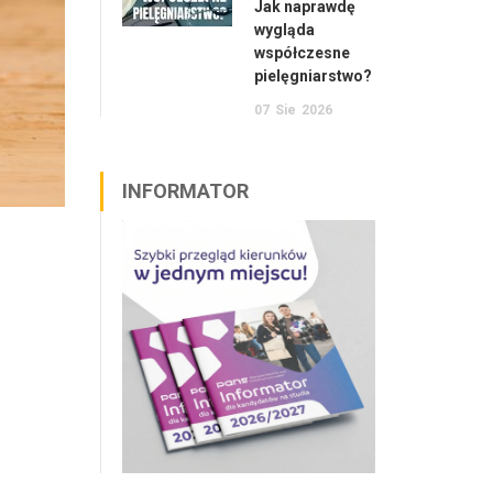
Jak naprawdę
wygląda
współczesne
pielęgniarstwo?
07
Sie
2026
INFORMATOR