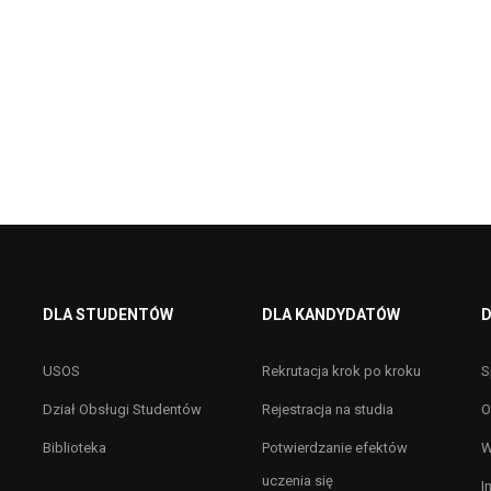
DLA STUDENTÓW
DLA KANDYDATÓW
D
USOS
Rekrutacja krok po kroku
S
Dział Obsługi Studentów
Rejestracja na studia
O
Biblioteka
Potwierdzanie efektów
W
uczenia się
I