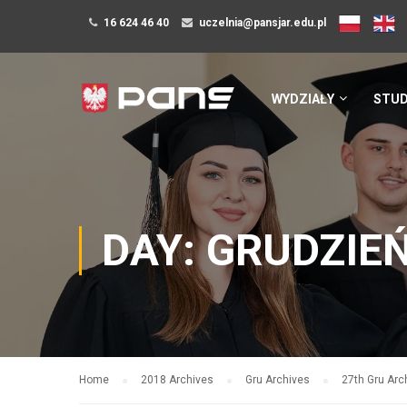
16 624 46 40
uczelnia@pansjar.edu.pl
WYDZIAŁY
STUD
DAY: GRUDZIEŃ
Home
2018 Archives
Gru Archives
27th Gru Arc