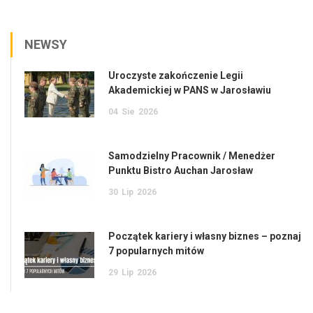
NEWSY
Uroczyste zakończenie Legii
Akademickiej w PANS w Jarosławiu
04
Sie
2026
Samodzielny Pracownik / Menedżer
Punktu Bistro Auchan Jarosław
30
Lip
2026
Początek kariery i własny biznes – poznaj
7 popularnych mitów
29
Lip
2026