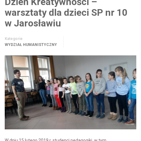
Dzień Kreatywności –
warsztaty dla dzieci SP nr 10
w Jarosławiu
Kategorie
WYDZIAŁ HUMANISTYCZNY
W dniu 15 lutego 2019 r. studenci pedagogiki, w tym