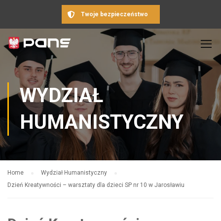
Twoje bezpieczeństwo
WYDZIAŁ
HUMANISTYCZNY
Home
Wydział Humanistyczny
Dzień Kreatywności – warsztaty dla dzieci SP nr 10 w Jarosławiu