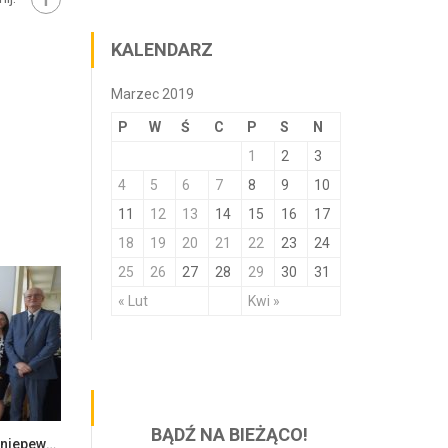
KALENDARZ
Marzec 2019
P
W
Ś
C
P
S
N
1
2
3
4
5
6
7
8
9
10
11
12
13
14
15
16
17
18
19
20
21
22
23
24
25
26
27
28
29
30
31
« Lut
Kwi »
BĄDŹ NA BIEŻĄCO!
Ekonomia i zarządzanie w dobie niepewności – konferencja naukowa