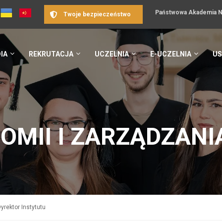
Państwowa Akademia Na
Twoje bezpieczeństwo
IA
REKRUTACJA
UCZELNIA
E-UCZELNIA
US
OMII I ZARZĄDZANI
yrektor Instytutu