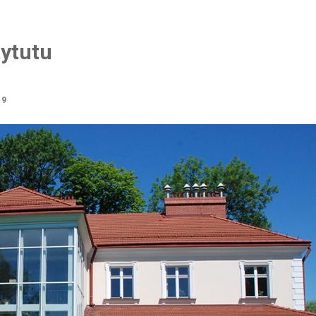
tytutu
19