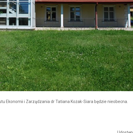
utu Ekonomii i Zarządzania dr Tatiana Kożak-Siara będzie nieobecna.
Udostępn