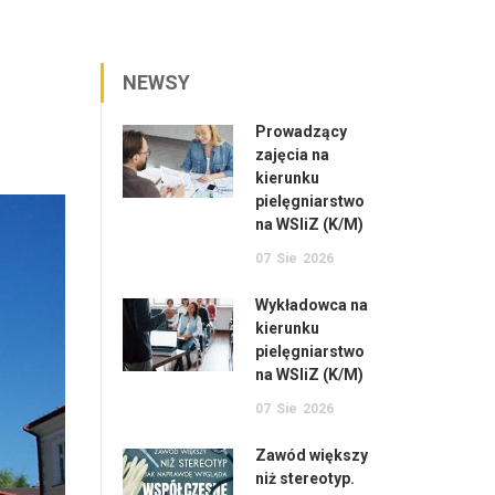
NEWSY
Prowadzący
zajęcia na
kierunku
pielęgniarstwo
na WSIiZ (K/M)
07
Sie
2026
Wykładowca na
kierunku
pielęgniarstwo
na WSIiZ (K/M)
07
Sie
2026
Zawód większy
niż stereotyp.