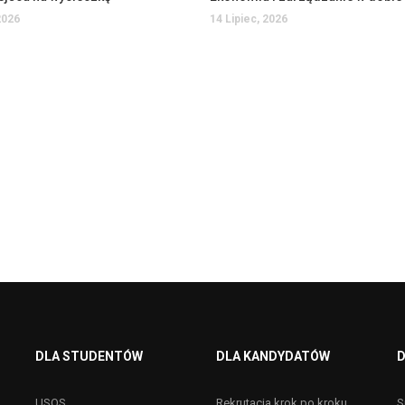
2026
14 Lipiec, 2026
DLA STUDENTÓW
DLA KANDYDATÓW
D
USOS
Rekrutacja krok po kroku
S