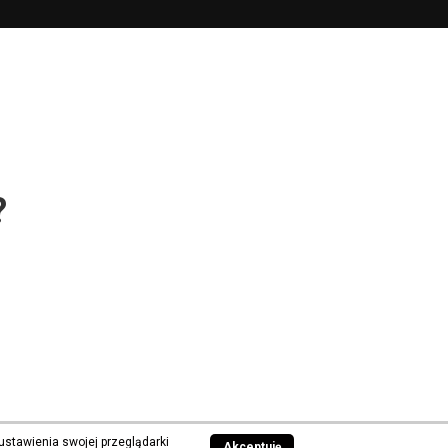
?
ustawienia swojej przeglądarki
Akceptuję