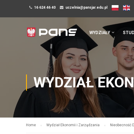
16 624 46 40
uczelnia@pansjar.edu.pl
WYDZIAŁY
STUD
WYDZIAŁ EKON
Home
Wydział Ekonomii i Zarządzania
Nieobecność D