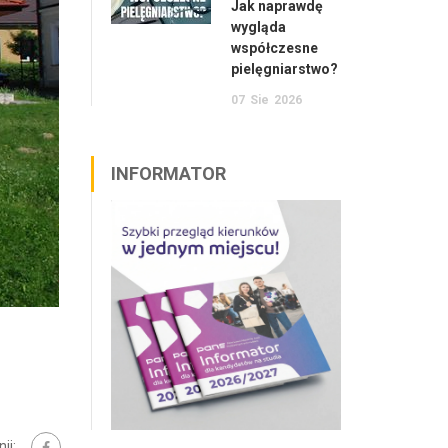
Jak naprawdę
wygląda
współczesne
pielęgniarstwo?
07
Sie
2026
INFORMATOR
ij: