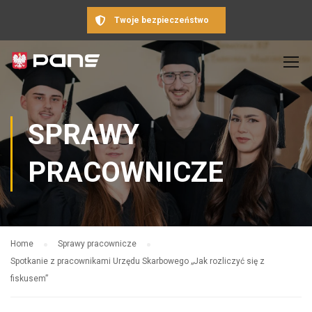
Twoje bezpieczeństwo
SPRAWY
PRACOWNICZE
Home
Sprawy pracownicze
Spotkanie z pracownikami Urzędu Skarbowego „Jak rozliczyć się z
fiskusem”