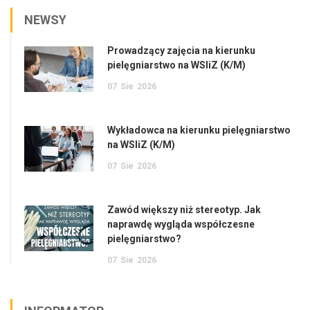
NEWSY
Prowadzący zajęcia na kierunku
pielęgniarstwo na WSIiZ (K/M)
07
Sie
2026
Wykładowca na kierunku pielęgniarstwo
na WSIiZ (K/M)
07
Sie
2026
Zawód większy niż stereotyp. Jak
naprawdę wygląda współczesne
pielęgniarstwo?
07
Sie
2026