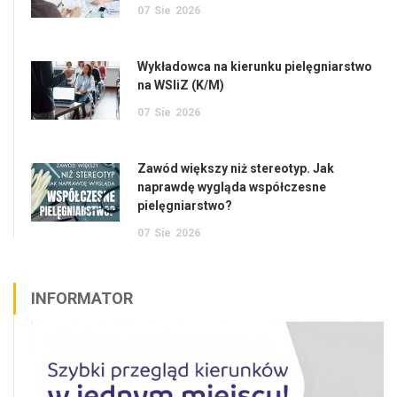
07
Sie
2026
Wykładowca na kierunku pielęgniarstwo
na WSIiZ (K/M)
07
Sie
2026
Zawód większy niż stereotyp. Jak
naprawdę wygląda współczesne
pielęgniarstwo?
07
Sie
2026
INFORMATOR