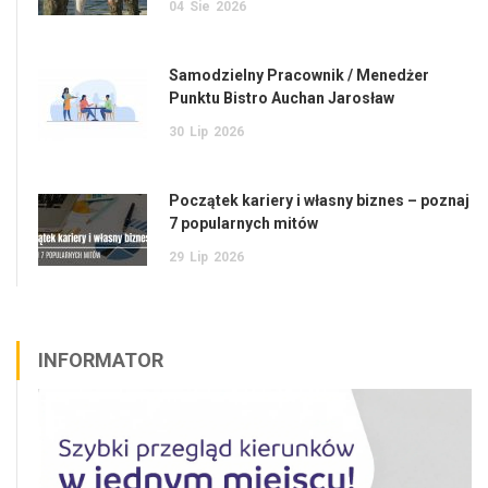
04
Sie
2026
Samodzielny Pracownik / Menedżer
Punktu Bistro Auchan Jarosław
30
Lip
2026
Początek kariery i własny biznes – poznaj
7 popularnych mitów
29
Lip
2026
INFORMATOR