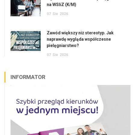
na WSIiZ (K/M)
07
Sie
2026
Zawód większy niż stereotyp. Jak
naprawdę wygląda współczesne
pielęgniarstwo?
07
Sie
2026
INFORMATOR