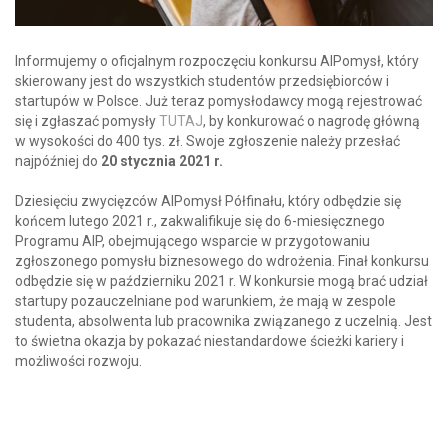
Informujemy o oficjalnym rozpoczęciu konkursu AIPomysł, który
skierowany jest do wszystkich studentów przedsiębiorców i
startupów w Polsce. Już teraz pomysłodawcy mogą rejestrować
się i zgłaszać pomysły
TUTAJ
, by konkurować o nagrodę główną
w wysokości do 400 tys. zł. Swoje zgłoszenie należy przesłać
najpóźniej do
20 stycznia 2021 r.
Dziesięciu zwycięzców AIPomysł Półfinału, który odbędzie się
końcem lutego 2021 r., zakwalifikuje się do 6-miesięcznego
Programu AIP, obejmującego wsparcie w przygotowaniu
zgłoszonego pomysłu biznesowego do wdrożenia. Finał konkursu
odbędzie się w październiku 2021 r. W konkursie mogą brać udział
startupy pozauczelniane pod warunkiem, że mają w zespole
studenta, absolwenta lub pracownika związanego z uczelnią. Jest
to świetna okazja by pokazać niestandardowe ścieżki kariery i
możliwości rozwoju.