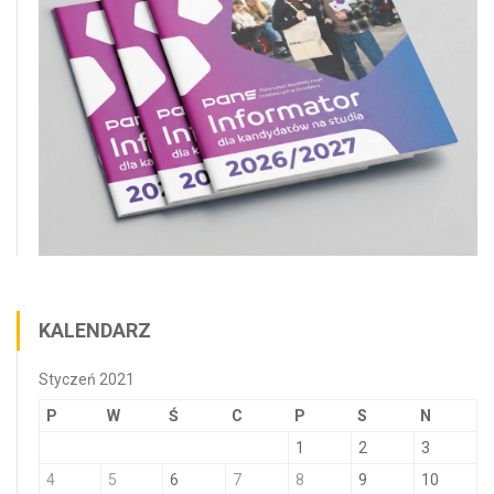
KALENDARZ
Styczeń 2021
P
W
Ś
C
P
S
N
1
2
3
4
5
6
7
8
9
10