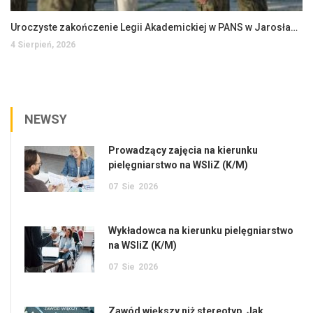
Uroczyste zakończenie Legii Akademickiej w PANS w Jarosławiu
4 Sierpień, 2026
NEWSY
Prowadzący zajęcia na kierunku
pielęgniarstwo na WSIiZ (K/M)
07
Sie
2026
Wykładowca na kierunku pielęgniarstwo
na WSIiZ (K/M)
07
Sie
2026
Zawód większy niż stereotyp. Jak