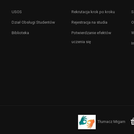
USOS
Rekrutacja krok po kroku
S
Dział Obsługi Studentów
Rejestracja na studia
O
Biblioteka
Potwierdzanie efektów
W
uczenia się
I
Tłumacz Migam