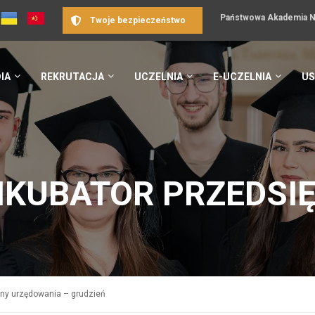
Państwowa Akademia Na
Twoje bezpieczeństwo
IA
REKRUTACJA
UCZELNIA
E-UCZELNIA
US
NKUBATOR PRZEDSI
ny urzędowania – grudzień