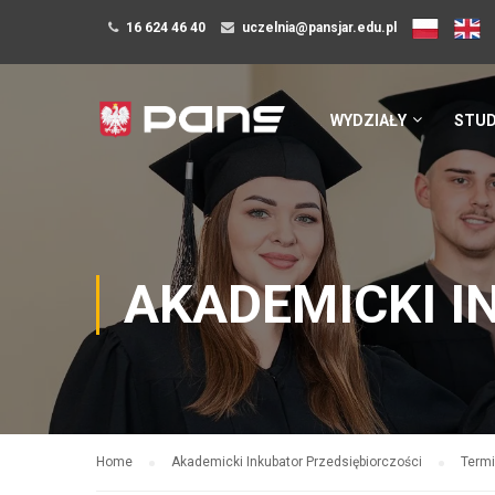
16 624 46 40
uczelnia@pansjar.edu.pl
WYDZIAŁY
STUD
AKADEMICKI I
Home
Akademicki Inkubator Przedsiębiorczości
Termi