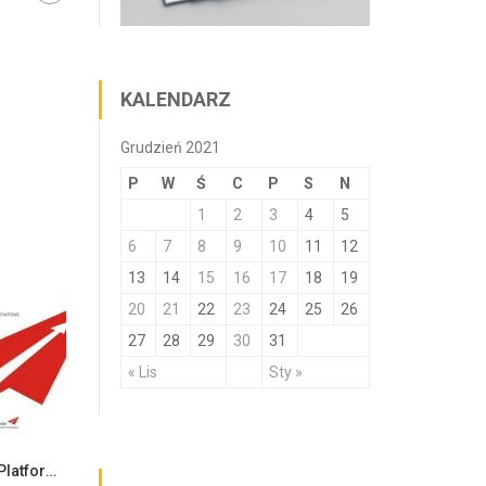
KALENDARZ
Grudzień 2021
P
W
Ś
C
P
S
N
1
2
3
4
5
6
7
8
9
10
11
12
13
14
15
16
17
18
19
20
21
22
23
24
25
26
27
28
29
30
31
« Lis
Sty »
Konferencja otwierająca projekt Platformy Startowe Start In…