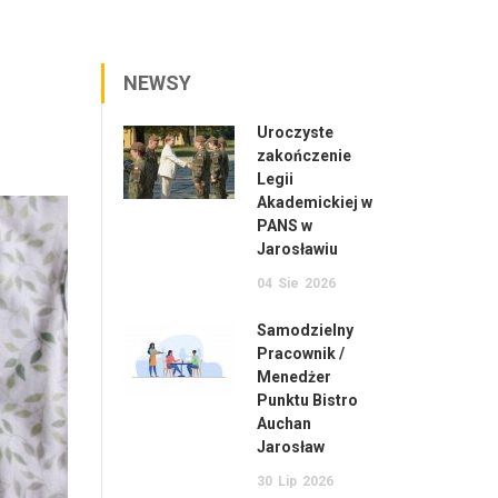
NEWSY
Uroczyste
zakończenie
Legii
Akademickiej w
PANS w
Jarosławiu
04
Sie
2026
Samodzielny
Pracownik /
Menedżer
Punktu Bistro
Auchan
Jarosław
30
Lip
2026