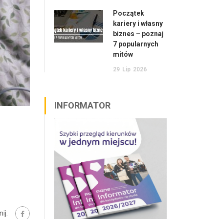
Początek
kariery i własny
biznes – poznaj
7 popularnych
mitów
29
Lip
2026
INFORMATOR
ij: