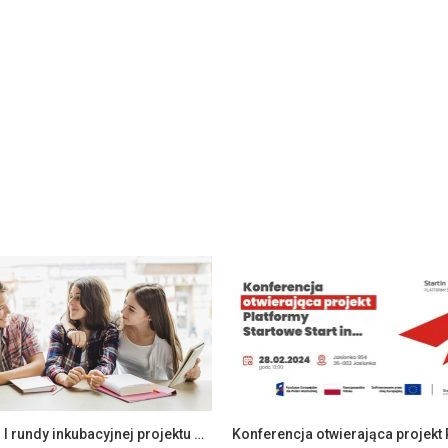
Aplikuj do I rundy inkubacyjnej projektu Platformy Startowe Start in…