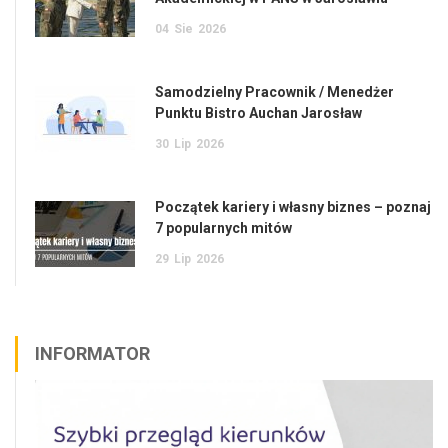
04
Sie
2026
Samodzielny Pracownik / Menedżer
Punktu Bistro Auchan Jarosław
30
Lip
2026
Początek kariery i własny biznes – poznaj
7 popularnych mitów
29
Lip
2026
INFORMATOR